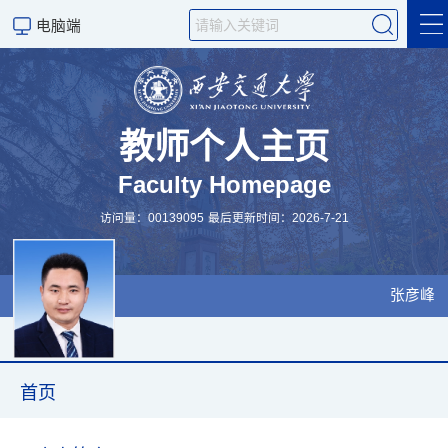
电脑端
首页
研究领域
教师个人主页
Faculty Homepage
访问量：
00139095
最后更新时间：
2026
-
7
-
21
团队活动
发表论文
张彦峰
首页