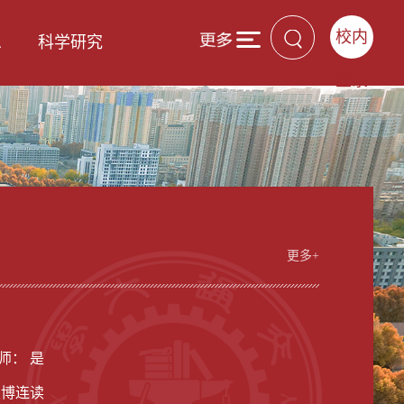
校内
息
科学研究
登录
更多+
男
师： 是
硕博连读