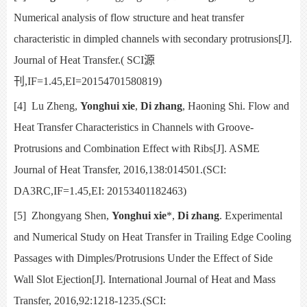
Numerical analysis of flow structure and heat transfer
characteristic in dimpled channels with secondary protrusions[J].
Journal of Heat Transfer.( SCI
源
刊
,IF=1.45,EI=20154701580819)
[4]
Lu Zheng,
Yonghui xie
,
Di zhang
, Haoning Shi.
Flow and
Heat Transfer Characteristics in Channels with Groove-
Protrusions and Combination Effect with Ribs[J].
ASME
Journal of Heat Transfer,
2016,138:014501.(SCI:
DA3RC,IF=1.45,EI: 20153401182463)
[5]
Zhongyang Shen,
Yonghui xie
*,
Di zhang
.
Experimental
and Numerical Study on Heat Transfer in Trailing Edge Cooling
Passages with Dimples/Protrusions Under the Effect of Side
Wall Slot Ejection[J].
International Journal of Heat and Mass
Transfer,
2016,92:1218-1235.(SCI: