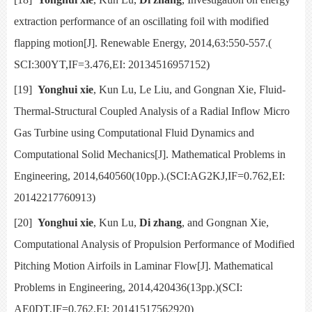
extraction performance of an oscillating foil with modified
flapping motion[J].
Renewable Energy,
2014,63:550-557.(
SCI:
300YT,IF=3.476,EI: 20134516957152)
[19]
Yonghui xie
, Kun Lu, Le Liu, and Gongnan Xie,
Fluid-
Thermal-Structural Coupled Analysis of a Radial Inflow Micro
Gas Turbine using Computational Fluid Dynamics and
Computational Solid Mechanics[J].
Mathematical Problems in
Engineering,
2014,640560(10pp.).(SCI:AG2KJ,IF=0.762,EI:
20142217760913)
[20]
Yonghui xie
, Kun Lu,
Di zhang
, and Gongnan Xie,
Computational Analysis of Propulsion Performance of Modified
Pitching Motion Airfoils in Laminar Flow[J].
Mathematical
Problems in Engineering,
2014,420436(13pp.)(SCI:
AE0DT,IF=0.762,EI: 20141517562920)