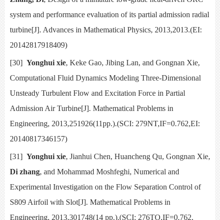
system and performance evaluation of its partial admission radial
turbine[J].
Advances in Mathematical Physics,
2013,2013.(EI:
20142817918409)
[30]
Yonghui xie
, Keke Gao, Jibing Lan, and Gongnan Xie,
Computational Fluid Dynamics Modeling Three-Dimensional
Unsteady Turbulent Flow and Excitation Force in Partial
Admission Air Turbine[J].
Mathematical Problems in
Engineering,
2013,251926(11pp.).(SCI:
279NT,IF=0.762,EI:
20140817346157)
[31]
Yonghui xie
, Jianhui Chen, Huancheng Qu, Gongnan Xie,
Di zhang
, and Mohammad Moshfeghi,
Numerical and
Experimental Investigation on the Flow Separation Control of
S809 Airfoil with Slot[J].
Mathematical Problems in
Engineering,
2013,301748(14 pp.).(SCI:
276TO,IF=0.762,