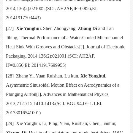
2014,136(2):021005.(SCI:
AH2AF,IF=0.856,EI:
20141917703443)
[27]
Xie Yonghui
, Shen Zhongyang,
Zhang Di
and Lan
Jibing,
Thermal Performance of a Water-Cooled Microchannel
Heat Sink With Grooves and Obstacles[J].
Journal of Electronic
Packaging, 2014,136(2):021001.(SCI:
AH2AF,
IF=0.856,EI: 20141917699955)
[28]
Zhang Yi, Yuan Ruishan, Lu kun,
Xie Yonghui
,
Asymmetric Sinusoidal Motion Effect on Aerodynamics of a
Plunging Airfoil[J].
Advances in Mathematical Physics,
2013,712-715:1410-1413.(SCI:
BGU94,IF=1.1,EI:
20133016541001)
[29]
Xie Yonghui, Li, Ping; Yuan, Ruishan; Chen, Jianhui;
Zhang, Di
, Design of a miniature low-grade heat-driven ORC