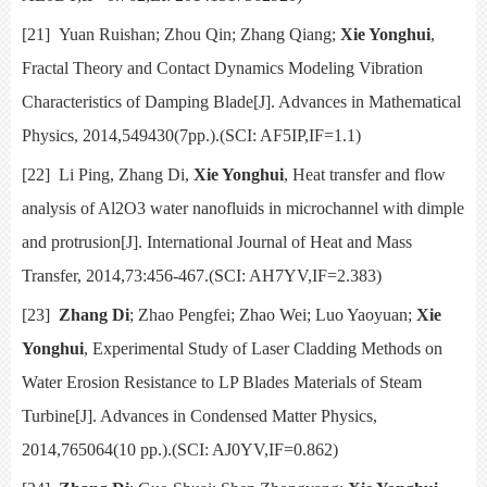
[21]
Yuan Ruishan; Zhou Qin; Zhang Qiang;
Xie Yonghui
,
Fractal Theory and Contact Dynamics Modeling Vibration
Characteristics of Damping Blade[J].
Advances in Mathematical
Physics,
2014,549430(7pp.).(SCI: AF5IP,IF=1.1)
[22]
Li Ping, Zhang Di,
Xie Yonghui
, Heat transfer and flow
analysis of Al2O3 water nanofluids in microchannel with dimple
and protrusion[J].
International Journal of Heat and Mass
Transfer, 2014,73:456-467.(SCI: AH7YV,IF=2.383)
[23]
Zhang Di
; Zhao Pengfei; Zhao Wei; Luo Yaoyuan;
Xie
Yonghui
,
Experimental Study of Laser Cladding Methods on
Water Erosion Resistance to LP Blades Materials of Steam
Turbine[J].
Advances in Condensed Matter Physics,
2014,765064(10 pp.).(SCI: AJ0YV,IF=0.862)