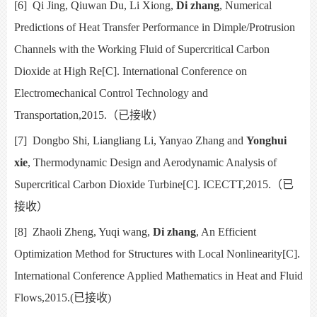
[6]
Qi Jing, Qiuwan Du, Li Xiong,
Di zhang
, Numerical
Predictions of Heat Transfer Performance in Dimple/Protrusion
Channels with the Working Fluid of Supercritical Carbon
Dioxide at High Re[C]. International Conference on
Electromechanical Control Technology and
Transportation,2015.
（已接收）
[7]
Dongbo Shi, Liangliang Li, Yanyao Zhang and
Yonghui
xie
, Thermodynamic Design and Aerodynamic Analysis of
Supercritical Carbon Dioxide Turbine[C]. ICECTT,2015.
（已
接收）
[8]
Zhaoli Zheng, Yuqi wang,
Di zhang
, An Efficient
Optimization Method for Structures with Local Nonlinearity[C].
International Conference Applied Mathematics in Heat and Fluid
Flows,2015.(
已接收
)