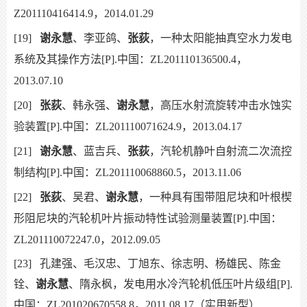
Z201110416414.9，2014.01.29
[19]
谢永慧
、李亚鸽、
张荻
，一种太阳能抽真空水力发电
系统及其操作方法[P].中国：ZL201110136500.4，
2013.07.10
[20]
张荻
、韩永强、
谢永慧
，高压水射流旋转冲击水蚀实
验装置[P].中国：ZL201110071624.9，2013.04.17
[21]
谢永慧
、蓝吉兵、
张荻
，汽轮机静叶自射流二次流控
制结构[P].中国：ZL201110068860.5，2013.11.06
[22]
张荻
、吴君、
谢永慧
，一种具有围带阻尼块和叶根楔
形阻尼块的汽轮机叶片振动特性试验测量装置[P].中国：
ZL201110072247.0，2012.09.05
[23]
孔建强、毛汉忠、丁旭东、徐志明、杨雄民、陈金
铨、
谢永慧
、隋永枫，发电用水冷汽轮机低压叶片级组[P].
中国：ZL201020670558.8，2011.08.17（实用新型）