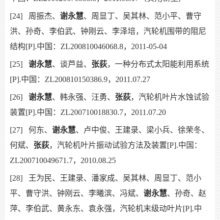
[24]
周振杰、
谢永慧
、周显丁、吴其林、范小平、曹守
洪、孙奇、李伯武、钟刚云、李泽培，汽轮机围带的阻尼
结构[P].中国：ZL200810046068.8，2011-05-04
[25]
谢永慧
、谈芦益、
张荻
，一种分布式太阳能利用系统
[P].中国：ZL200810150386.9，2011.07.27
[26]
谢永慧
、韩永强、汪勇、
张荻
，汽轮机叶片水蚀试验
装置[P].中国：ZL200710018830.7，2011.07.20
[27]
何东、
谢永慧
、卢中俊、王建录、梁小兵、徐荣冬、
何斌、
张荻
，汽轮机叶片振动试验方法及装置[P].中国：
ZL200710049671.7，2010.08.25
[28]
王为民、王建录、潘家成、吴其林、周显丁、范小
平、曹守洪、钟刚云、李曦滨、冯斌、
谢永慧
、孙奇、赵
萍、李伯武、黄永东、袁永强，汽轮机末级动叶片[P].中