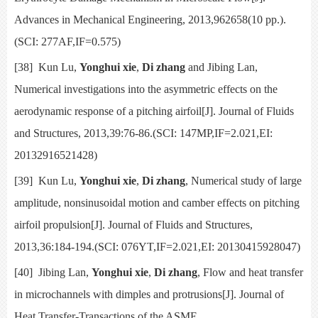
Advances in Mechanical Engineering, 2013,962658(10 pp.).
(SCI: 277AF,IF=0.575)
[38]
Kun Lu,
Yonghui xie
,
Di zhang
and Jibing Lan,
Numerical investigations into the asymmetric effects on the
aerodynamic response of a pitching airfoil[J].
Journal of Fluids
and Structures,
2013,39:76-86.(SCI:
147MP,IF=2.021,EI:
20132916521428)
[39]
Kun Lu,
Yonghui xie
,
Di zhang
,
Numerical study of large
amplitude, nonsinusoidal motion and camber effects on pitching
airfoil propulsion[J].
Journal of Fluids and Structures,
2013,36:184-194.(SCI:
076YT,IF=2.021,EI: 20130415928047)
[40]
Jibing Lan,
Yonghui xie
,
Di zhang
,
Flow and heat transfer
in microchannels with dimples and protrusions[J].
Journal of
Heat Transfer-Transactions of the ASME,