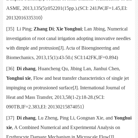
ASME,
2013,135(5):052201(15pp.).(SCI:
241JW,IF=1.45,EI:
20132016335310
）
[35]
Li Ping;
Zhang Di
;
Xie Yonghui
; Lan Jibing, Numerical
investigation of root canal irrigation adopting innovative needles
with dimple and protrusion[J].
Acta of Bioengineering and
Biomechanics,
2013,15(1):43-50.( SCI:142FK,IF=0.894)
[36]
Di zhang
, Huancheng Qu, Jibing Lan, Jianhui Chen,
Yonghui xie
,
Flow and heat transfer characteristics of single jet
impinging on protrusioned surface[J].
International Journal of
Heat and Mass Transfer,
2013,58(1-2):18-28.(SCI:
090TB,IF=2.383,EI:
20130215874051
）
[37]
Di zhang
, Lu Zheng, Ping Li, Gongnan Xie, and
Yonghui
xie
,
A Combined Numerical and Experimental Analysis on
Erythrocyte Damage Mechanism in Microscale Flow[J].