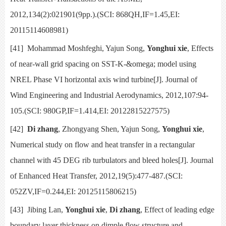
2012,134(2):021901(9pp.).(SCI:
868QH,IF=1.45,EI:
20115114608981)
[41]
Mohammad Moshfeghi, Yajun Song,
Yonghui xie
,
Effects
of near-wall grid spacing on SST-K-
&omega;
model using
NREL Phase VI horizontal axis wind turbine[J].
Journal of
Wind Engineering and Industrial Aerodynamics,
2012,107:94-
105.(SCI:
980GP,IF=1.414,EI: 20122815227575)
[42]
Di zhang
, Zhongyang Shen, Yajun Song,
Yonghui xie
,
Numerical study on flow and heat transfer in a rectangular
channel with 45 DEG rib turbulators and bleed holes[J].
Journal
of Enhanced Heat Transfer,
2012,19(5):477-487.(SCI:
052ZV,IF=0.244,EI: 20125115806215)
[43]
Jibing Lan,
Yonghui xie
,
Di zhang
, Effect of leading edge
boundary layer thickness on dimple flow structure and