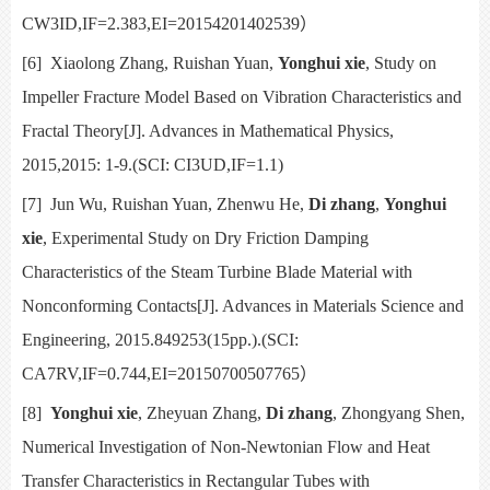
CW3ID,IF=2.383,EI=20154201402539
）
[6]
Xiaolong Zhang, Ruishan Yuan,
Yonghui xie
,
Study on
Impeller Fracture Model Based on Vibration Characteristics and
Fractal Theory[J].
Advances in Mathematical Physics,
2015,2015: 1-9.(SCI: CI3UD,IF=1.1)
[7]
Jun Wu, Ruishan Yuan, Zhenwu He,
Di zhang
,
Yonghui
xie
,
Experimental Study on Dry Friction Damping
Characteristics of the Steam Turbine Blade Material with
Nonconforming Contacts[J].
Advances in Materials Science and
Engineering,
2015.849253(15pp.).(SCI:
CA7RV,IF=0.744,EI=20150700507765
）
[8]
Yonghui xie
, Zheyuan Zhang,
Di zhang
, Zhongyang Shen,
Numerical Investigation of Non-Newtonian Flow and Heat
Transfer Characteristics in Rectangular Tubes with