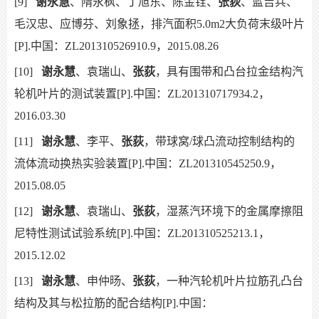
[9]
谢永慧
、隋永枫、丁旭东、陈金铨、
张荻
、蓝吉兵、
毛汉忠、应博芬、刘象拯，排汽面积5.0m2大负荷末级叶片
[P].中国：ZL201310526910.9，2015.08.26
[10]
谢永慧
、袁瑞山、
张荻
，具有围带和凸台拉金结构汽
轮机叶片的测试装置[P].中国：ZL201310717934.2，
2016.03.30
[11]
谢永慧
、李平、
张荻
，带球窝/球凸流动控制结构的
流体流动换热实验装置[P].中国：ZL201310545250.9，
2015.08.05
[12]
谢永慧
、袁瑞山、
张荻
，湿蒸汽环境下的金属摩擦阻
尼特性测试试验系统[P].中国：ZL201310525213.1，
2015.12.02
[13]
谢永慧
、申仲旸、
张荻
，一种汽轮机叶片拉筋孔凸台
结构及其与松拉筋的配合结构[P].中国：