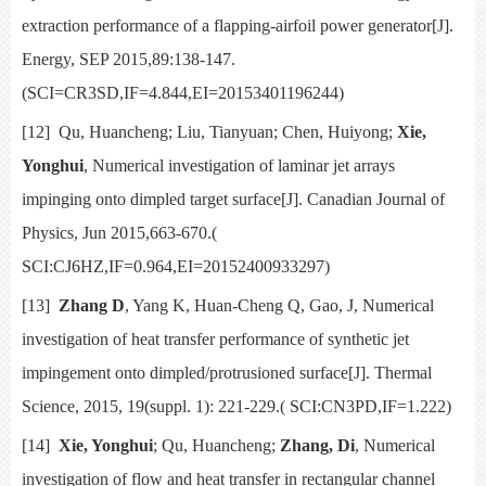
extraction performance of a flapping-airfoil power generator[J].
Energy, SEP 2015,89:138-147.
(SCI=CR3SD,IF=4.844,EI=20153401196244)
[12]
Qu, Huancheng; Liu, Tianyuan; Chen, Huiyong;
Xie,
Yonghui
, Numerical investigation of laminar jet arrays
impinging onto dimpled target surface[J].
Canadian Journal of
Physics,
Jun 2015,663-670.(
SCI:CJ6HZ,IF=0.964,EI=20152400933297)
[13]
Zhang D
, Yang K, Huan-Cheng Q, Gao, J,
Numerical
investigation of heat transfer performance of synthetic jet
impingement onto dimpled/protrusioned surface[J].
Thermal
Science,
2015, 19(suppl. 1): 221-229.( SCI:CN3PD,IF=1.222)
[14]
Xie, Yonghui
; Qu, Huancheng;
Zhang, Di
,
Numerical
investigation of flow and heat transfer in rectangular channel