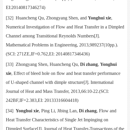
EI:20140817346274)
[32]
Huancheng Qu, Zhongyang Shen, and
Yonghui xie
,
Numerical Investigation of Flow and Heat Transfer in a Dimpled
Channel among Transitional Reynolds Numbers[J].
Mathematical Problems in Engineering,
2013,989237(10pp.).
(SCI:
271ZE,IF=0.762,EI: 20140817346436)
[33]
Zhongyang Shen, Huancheng Qu,
Di zhang
,
Yonghui
xie
,
Effect of bleed hole on flow and heat transfer performance
of U-shaped channel with dimple structure[J].
International
Journal of Heat and Mass Transfer,
2013,66:10-22.(SCI:
242BF,IF=2.383,EI: 20133316604418)
[34]
Yonghui xie
, Ping Li, Jibing Lan,
Di zhang
,
Flow and
Heat Transfer Characteristics of Single Jet Impinging on
Dimpled Surface[J].
Journal of Heat Transfer-Transactions of the