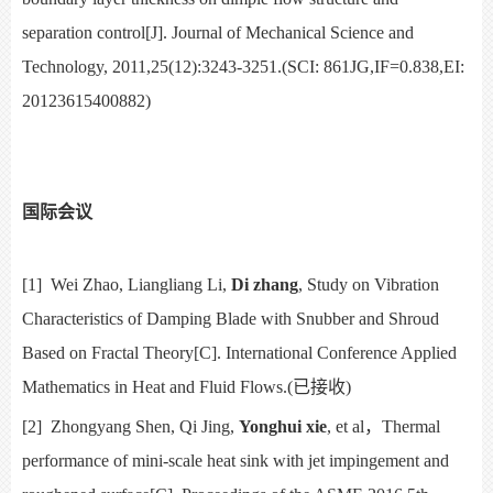
separation control[J].
Journal of Mechanical Science and
Technology,
2011,25(12):3243-3251.(SCI:
861JG,IF=0.838,EI:
20123615400882)
国际会议
[1] Wei Zhao, Liangliang Li,
Di zhang
, Study on Vibration
Characteristics of Damping Blade with Snubber and Shroud
Based on Fractal Theory[C]. International Conference Applied
Mathematics in Heat and Fluid Flows.(
已接收
)
[2]
Zhongyang Shen, Qi Jing,
Yonghui xie
, et al
，
Thermal
performance of mini-scale heat sink with jet impingement and