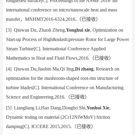
roughened surface[C]. Proceedings of the ASME 2016 5th
international conference on micro/nanoscale heat and mass
transfer
，
MNHMT2016-6324,2016.
（已接收）
[3]
Qiuwan Du, Zhaoli Zheng,
Yonghui xie
, Optimization on
Start-up Process of High
&ndash;
pressure Rotor for Large Power
Steam Turbine[C]. International Conference Applied
Mathematics in Heat and Fluid Flows,2016.
（已接收）
[4]
Qiuwan Du,Jiaobin Ma,Qi Jing,
Di zhang
, Research on
optimization for the mushroom-shaped root-rim structure of
turbine blades[C]. International Conference on Manufacturing
Science and Engineering,2016.
（已接收）
[5]
Liangliang Li,Hao Dang,Dongbo Shi,
Yonhui Xie
,
Dynamic testing on material (2Cr12NiWMoV) friction
damping[C]. ICCERE 2015,2015.
（已接收）