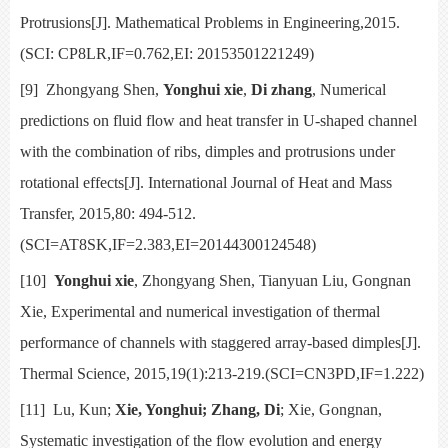
Protrusions[J].
Mathematical Problems in Engineering,2015.
(SCI:
CP8LR,IF=0.762,EI: 20153501221249)
[9]
Zhongyang Shen,
Yonghui xie
,
Di zhang
,
Numerical
predictions on fluid flow and heat transfer in U-shaped channel
with the combination of ribs, dimples and protrusions under
rotational effects[J].
International Journal of Heat and Mass
Transfer, 2015,80: 494-512.
(SCI=AT8SK,IF=2.383,EI=20144300124548)
[10]
Yonghui xie
, Zhongyang Shen, Tianyuan Liu, Gongnan
Xie,
Experimental and numerical investigation of thermal
performance of channels with staggered array-based dimples[J].
Thermal Science, 2015,19(1):213-219.(SCI=CN3PD,IF=1.222)
[11]
Lu, Kun;
Xie, Yonghui; Zhang, Di
; Xie, Gongnan,
Systematic investigation of the flow evolution and energy