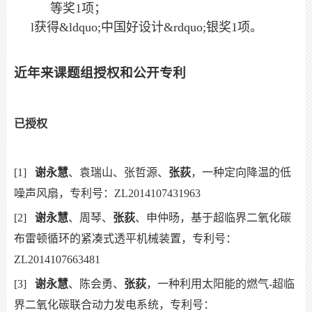
等奖
1
项；
l
获得
&ldquo;
中国好设计
&rdquo;
银奖
1
项。
近年来课题组授权和公开专利
已授权
[1]
谢永慧
、袁瑞山、张哲源、
张荻
，一种定向降温的低
噪声风扇，专利号：ZL2014107431963
[2]
谢永慧
、周琴、
张荻
、申仲旸，基于超临界二氧化碳
布雷顿循环的紧凑式透平机械装置，专利号：
ZL2014107663481
[3]
谢永慧
、陈会勇、
张荻
，一种利用太阳能的燃气-超临
界二氧化碳联合动力发电系统，专利号：