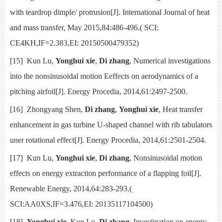
with teardrop dimple/ protrusion[J].
International Journal of heat
and mass transfer,
May 2015,84:486-496.(
SCI:
CE4KH,IF=2.383,EI: 20150500479352)
[15]
Kun Lu,
Yonghui xie
,
Di zhang
,
Numerical investigations
into the nonsinusoidal motion Eeffects on aerodynamics of a
pitching airfoil[J].
Energy Procedia, 2014,61:2497-2500.
[16]
Zhongyang Shen,
Di zhang
,
Yonghui xie
,
Heat transfer
enhancement in gas turbine U-shaped channel with rib tabulators
uner rotational effect[J].
Energy Procedia, 2014,61:2501-2504.
[17]
Kun Lu,
Yonghui xie
,
Di zhang
,
Nonsinusoidal motion
effects on energy extraction performance of a flapping foil[J].
Renewable Energy,
2014,64:283-293.(
SCI:
AA0XS,IF=3.476,EI: 20135117104500)
[18]
Yonghui xie
, Kun Lu,
Di zhang
,
Investigation on energy