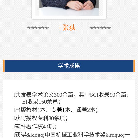
张荻
学术成果
l
共发表学术论文
300余
篇，其中
SCI
收录
90余
篇、
EI
收录
160余
篇；
l
出版教材
1本、专著1本、
译著
2
本；
l
获得授权专利
80余
项；
l
软件著作权
43
项；
l
获得
&ldquo;
中国机械工业科学技术奖
&rdquo;
一