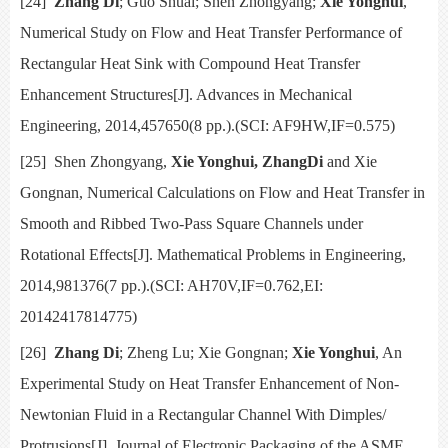
[24]
Zhang Di
; Guo Shuai; Shen Zhongyang;
Xie Yonghui
,
Numerical Study on Flow and Heat Transfer Performance of
Rectangular Heat Sink with Compound Heat Transfer
Enhancement Structures[J].
Advances in Mechanical
Engineering,
2014,457650(8 pp.).(SCI: AF9HW,IF=0.575)
[25]
Shen Zhongyang,
Xie Yonghui, ZhangDi
and Xie
Gongnan, Numerical Calculations on Flow and Heat Transfer in
Smooth and Ribbed Two-Pass Square Channels under
Rotational Effects[J].
Mathematical Problems in Engineering,
2014,981376(7 pp.).(SCI:
AH70V,IF=0.762,EI:
20142417814775)
[26]
Zhang Di
; Zheng Lu; Xie Gongnan;
Xie Yonghui
,
An
Experimental Study on Heat Transfer Enhancement of Non-
Newtonian Fluid in a Rectangular Channel With Dimples/
Protrusions[J].
Journal of Electronic Packaging of the ASME,