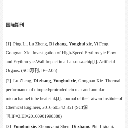
国际期刊
[1] Ping Li, Lu Zheng,
Di zhang
,
Yonghui xie
, Yi Feng,
Gongnan Xie. Investigation of High-Speed Erythrocyte Flow
and Erythrocyte-Wall Impact in a Lab-on-a-chip[J]. Artificial
Organs. (SCI
源刊
, IF=2.05)
[2]
Lu Zheng,
Di zhang
,
Yonghui xie
, Gongnan Xie.
Thermal
performance of dimpled/protruded circular and annular
microchannel tube heat sink[J]. Journal of the Taiwan Institute of
Chemical Engineer,
2016,60:342-351.(SCI
源
刊
,IF=3,EI=20160901998388)
[3]
Yonghui xie
, Zhongyang Shen,
Di zhang
, Phil Ligrani.