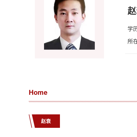
赵
学
所
Home
赵衰