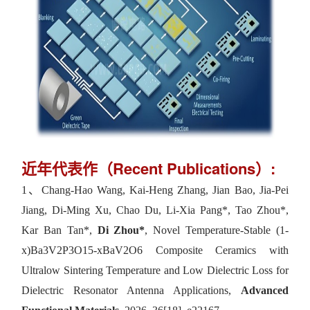
近年代表作
（Recent Publications）
:
1、
Chang-Hao Wang, Kai-Heng Zhang, Jian Bao, Jia-Pei
Jiang, Di-Ming Xu, Chao Du, Li-Xia Pang*, Tao Zhou*,
Kar Ban Tan*,
Di Zhou*
, Novel Temperature-Stable (1-
x)Ba3V2P3O15-xBaV2O6 Composite Ceramics with
Ultralow Sintering Temperature and Low Dielectric Loss for
Dielectric Resonator Antenna Applications,
Advanced