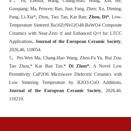
4
、
Yu, Zhenfa; Wang, Chang-Hao; Wang, Xin; He,
Guoqiang; Ma, Peiwen; Bao, Jian; Fang, Zhen; Xu, Diming;
Pang, Li-Xia*; Zhou, Tao; Tan, Kar Ban;
Zhou, Di*
,
Low-
Temperature Sintered Ba16ZrNb12O48-BaWO4 Composite
Ceramics with Near-Zero τf and Enhanced Q×f for LTCC
Applications,
Journal of the European Ceramic Society
,
2026,46, 118054.
5、
Pei-Wen Ma, Chang-Hao Wang, Zhen-Fa Yu, Rui Zou,
Tao Zhou,* Kar Ban Tan,*
Di Zhou*
, A Novel Low
Permittivity CaP2O6 Microwave Dielectric Ceramics with
Low Sintering Temperature by B2O3-CuO Additions,
Journal of the European Ceramic Society
, 2026,46,
118210.