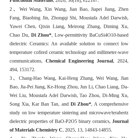
Functional Materials
,
2026, 36[18], e22167.
2、
Wei Wang, Xin Wang, Jian Bao, Jiapei Jiang, Zhen
Fang, Biaobing Jin, Zhongqi Shi, Moustafa Adel Darwish,
Yawei Chen, Qixin Liang, Meirong Zhang, Diming Xu,
Chao Du,
Di Zhou*
,
Low-permittivity BaCuSi4O10-based
dielectric Ceramics: An available solution to connect low
temperature cofired ceramic technology and millimeter-wave
communications,
Chemical Engineering Journal
, 2024,
494, 153172.
3、
Chang-Hao Wang, Kai-Heng Zhang, Wei Wang, Jian
Bao, Jia-Pei Jiang, Ke-Hong Zhou, Jun Li, Chao Liang, Da-
Wei Liu, Moustafa Adel Darwish, Tao Zhou, Di-Ming Xu,
Song Xia, Kar Ban Tan, and
Di Zhou*
, A comprehensive
study on low temperature sintering and microwave/terahertz
dielectric properties of BaO-P2O5 binary ceramics,
Journal
of Materials Chemistry C
, 2025, 13, 14843-14855.