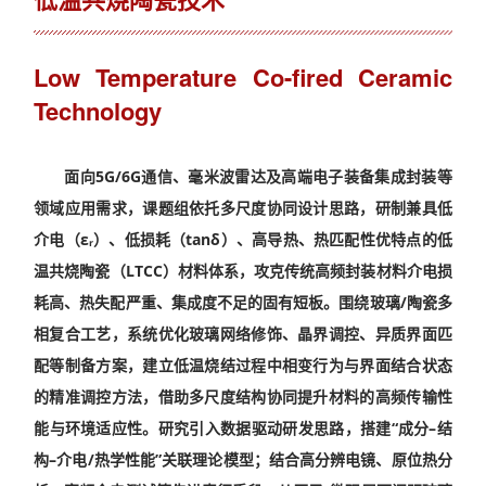
Low Temperature Co-fired Ceramic
Technology
面向5G/6G通信、毫米波雷达及高端电子装备集成封装等
领域应用需求，课题组依托多尺度协同设计思路，研制兼具低
介电（εᵣ）、低损耗（tanδ）、高导热、热匹配性优特点的低
温共烧陶瓷（LTCC）材料体系，攻克传统高频封装材料介电损
耗高、热失配严重、集成度不足的固有短板。围绕玻璃/陶瓷多
相复合工艺，系统优化玻璃网络修饰、晶界调控、异质界面匹
配等制备方案，建立低温烧结过程中相变行为与界面结合状态
的精准调控方法，借助多尺度结构协同提升材料的高频传输性
能与环境适应性。研究引入数据驱动研发思路，搭建“成分–结
构–介电/热学性能”关联理论模型；结合高分辨电镜、原位热分