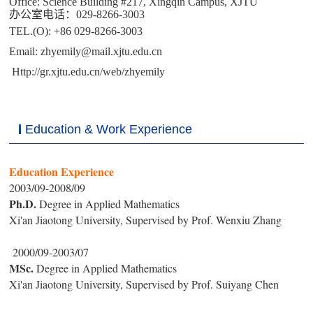
Office: Science Building #217, Xingqin Campus, XJTU
办公室电话：029-8266-3003
TEL.(O): +86 029-8266-3003
Email: zhyemily@mail.xjtu.edu.cn
Http://
gr.xjtu.edu.cn/web/zhyemily
Education & Work Experience
Education Experience
2003/09-2008/09
Ph.D.
Degree in Applied Mathematics
Xi'an Jiaotong University, Supervised by Prof. Wenxiu Zhang
2000/09-2003/07
MSc.
Degree in Applied Mathematics
Xi'an Jiaotong University, Supervised by Prof. Suiyang Chen