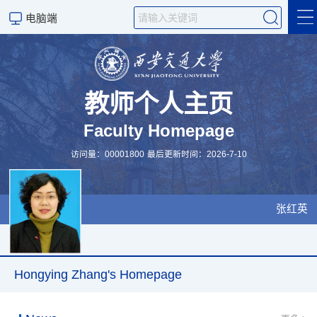
电脑端
Hongying Zhang's
Homepage
教师个人主页
Research Projects
Faculty Homepage
Academic Books, Papers,
访问量：
00001800
最后更新时间：
2026
-
7
-
10
& Conferences
Graduate Enrollment
张红英
Teaching
Hongying Zhang's Homepage