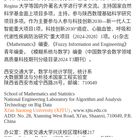
Regina
大学等国内外著名大学进行学术交流。主持国家自然
科学基金面上项目多项，主持，参与陕西数理基础科学研究
项目多项。作为主要参与人参与科技创新
2030---
新一代人工
智能重大项目
1
项，科技创新
2030“
癌症、心脑血管、呼吸和
代谢性疾病防治研究
”
重大项目（
2024-2028
）
1
项。
Q1
杂志
《
Mathematics
》编委
,
《
Fuzzy Information and Engineering
》
青年编委，《模糊系统与数学》编委（中国数学会数学领域
高质量科技期刊分级目录
2024 T3
期刊）。
西安交通大学，数学与统计学院，统计系
大数据算法与分析技术国家工程实验室
陕西省西安市咸宁西路28号，邮编：710049
School of Mathematics and Statistics
National Engineering Laboratory for Algorithm and Analysis
Technology on Big Data
Xi'an Jiaotong University (XJTU)
,
www.xjtu.edu.cn
ADD: No. 28, Xianning West Road, Xi'an, Shaanxi, 710049, P.R.
China
办公室：西安交通大学兴庆校区理科楼217