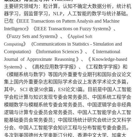
主要研究领域为：粒计算，认知不确定大数据分析，统计机
器学习，弱监督学习，NLP，人工智能的数学与统计基础。
已在《
IEEE Transactions on Pattern Analysis and Machine
Intelligence
》《
IEEE Transactions on Fuzzy Systems
》、
《
Fuzzy Sets and Systems
》、《
Applied Soft
》
Communications in Statistics - Simulation and
Computing
《
Computation
《
Information Sciences
》、《
International
》
Journal of Approximate Reasoning
》、《
Knowledge-based
Systems
》、《高校应用数学学报》、《工程数学学报》和
《模糊系统与数学》等国内外重要专业期刊和国际会议论文
集上国内外重要杂志和国际学术会议上发表学术论文
多
篇，
其中，
SCI
收录5
0余
篇，
ESI
论文
3
篇。目前是中国人工智能
学会粒计算与知识发现专委会常务委员、中国系统工程学会
模糊数学与模糊系统专委会常务委员、中国逻辑学会非经典
逻辑与计算专业委员会常务委员、中国人工智能学会人工智
能基础委员会常务委员；中国现场统计研究会统计交叉科学
分会、中国人工智能学会知识工程与分布智能专委会委员。
多次到美国德州大学奥斯汀分校、香港中文大学、加拿大