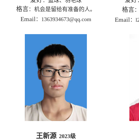
：
篮球、羽毛球
格言
：机会是留给有准备的人
。
格言
Email
：
1363934673@qq.com
Email
：
l
王新源
2023
级