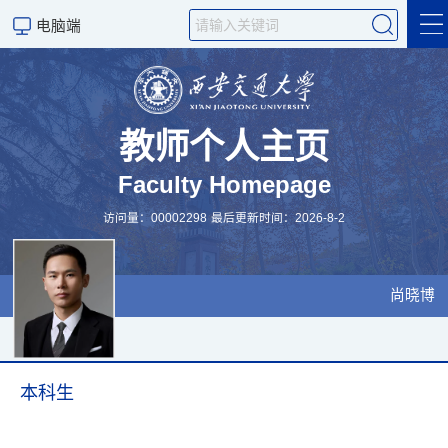
电脑端
首页
课题组成员
教师个人主页
Faculty Homepage
科研方向
访问量：
00002298
最后更新时间：
2026
-
8
-
2
发表论文
课题组消息
尚晓博
科学研究
本科生