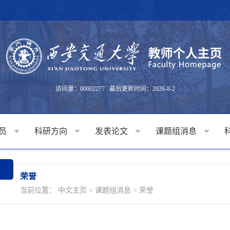
访问量：
00002277
最后更新时间：
2026
-
8
-
2
成员
科研方向
发表论文
课题组消息
荣誉
当前位置：
中文主页
>
课题组消息
>
荣誉