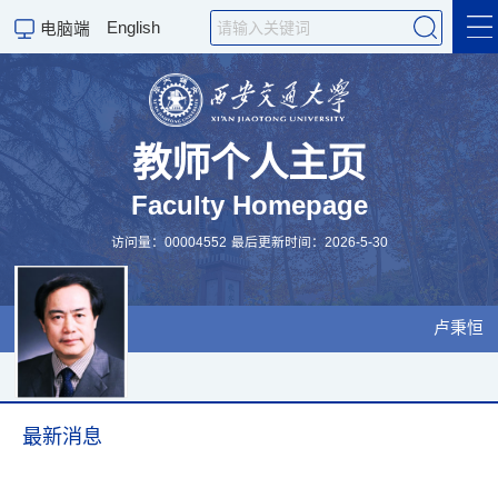
English
电脑端
个人简历
教师个人主页
Faculty Homepage
个人履历
访问量：
00004552
最后更新时间：
2026
-
5
-
30
研究招生
科研成果
卢秉恒
最新消息
最新消息