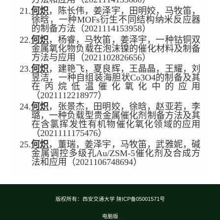
21.
何炽
，陈长伟，姜泽宇，田明姣，马牧笛，
徐晗，一种MOFs衍生不同结构纳米反应器
的制备方法（2021114153958）
22.
何炽
，杨睿，马牧笛，姜泽宇，一种钴铜双
金属氧化物负载在泡沫镍的催化材料及制备
方法与应用（2021102826656）
23.
何炽
，建艳飞，夏良辉，王晶晶，王耀，刘
昱洁，一种自组装海胆状Co3O4的制备及其
在丙烷低温催化氧化中的应用
（2021112218977）
24.
何炽
，张景杰，田明姣，徐晗，赵亚若，李
璐，一种负载型贵金属催化剂制备方法及其
在含氯挥发性有机物催化氧化领域的应用
（2021111175476）
25.
何炽
，董瑞，姜泽宇，马牧笛，武雅妮，碱
金属调控多级孔Au/ZSM-5催化剂及合成方
法和应用（2021106748694）
版权所有：西安交通大学 陕ICP备05001571号
电脑版