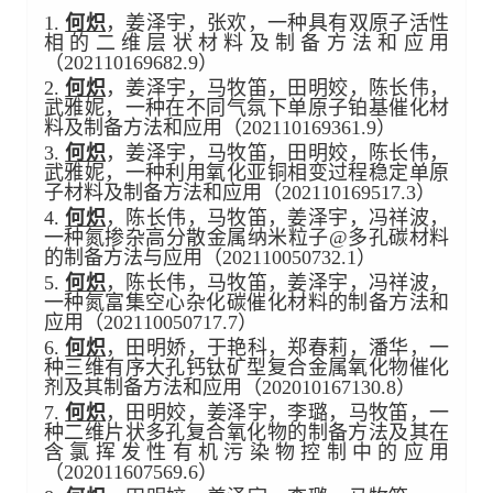
1.
何炽
，姜泽宇，张欢，一种具有双原子活性
相的二维层状材料及制备方法和应用
（202110169682.9）
2.
何炽
，姜泽宇，马牧笛，田明姣，陈长伟，
武雅妮，一种在不同气氛下单原子铂基催化材
料及制备方法和应用（202110169361.9）
3.
何炽
，姜泽宇，马牧笛，田明姣，陈长伟，
武雅妮，一种利用氧化亚铜相变过程稳定单原
子材料及制备方法和应用（202110169517.3）
4.
何炽
，陈长伟，马牧笛，姜泽宇，冯祥波，
一种氮掺杂高分散金属纳米粒子@多孔碳材料
的制备方法与应用（202110050732.1）
5.
何炽
，陈长伟，马牧笛，姜泽宇，冯祥波，
一种氮富集空心杂化碳催化材料的制备方法和
应用（202110050717.7）
6.
何炽
，田明娇，于艳科，郑春莉，潘华，一
种三维有序大孔钙钛矿型复合金属氧化物催化
剂及其制备方法和应用（202010167130.8）
7.
何炽
，田明姣，姜泽宇，李璐，马牧笛，一
种二维片状多孔复合氧化物的制备方法及其在
含氯挥发性有机污染物控制中的应用
（202011607569.6）