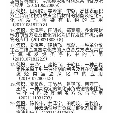
金属有机框架二氧化碳吸附材料及其制备方法
与应用
（
2019106520869
）
15.
何炽
，田明姣，姜泽宇，李璐，高比表面积
双金属氧化物负载贵金属材料的制备及催化氧
化挥发性污染有机物的应用
（
201910818120.8
）
16.
何炽
，姜泽宇，田明姣，郑春莉，多金属材
料的制备方法及催化氧化消除挥发性有机污染
物的应用
（
20190718039.8
）
17.
何炽
，姜泽宇，建艳飞，陈磊，一种单分散
铂基二维金属氢氧化物的原位合成方法及其在
含氧挥发烃类净化中的应用
（
201910718122.9
）
18.
何炽
，姜泽宇，建艳飞，于艳科，一种高稳
定性单原子铂基催化剂的制备及其在含氧挥
发烃类室温净化中的应用
（
201910728004.3
）
19.
何炽
，夏良辉，王晶晶，建艳飞，柴守宁，
王耀，一种高稳定的氧化铈负载钯纳米团簇
催化材料及其制备方法与应用
（2021111931793）
20.
何炽
，陈长伟，姜泽宇，田明姣，马牧笛，
徐晗，一种双活性界面负载型催化剂及制备
方法和应用（2021114153680）