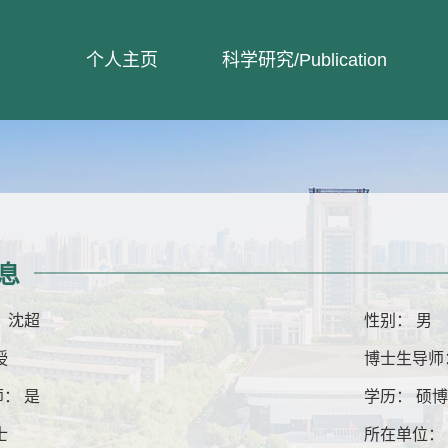
个人主页
科学研究/Publication
息
 沈超
性别： 男
授
博士生导师
： 是
学历： 硕
士
所在单位：