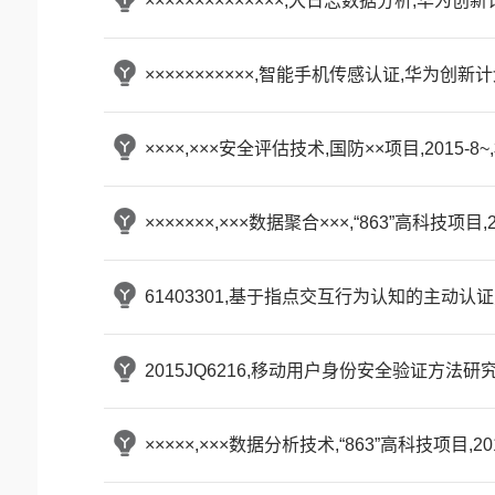
××××××××××××××,大日志数据分析,华为创新
×××××××××××,智能手机传感认证,华为创新计
××××,×××安全评估技术,国防××项目,2015-8
×××××××,×××数据聚合×××,“863”高科技项目,
61403301,基于指点交互行为认知的主动认证
2015JQ6216,移动用户身份安全验证方法研究
×××××,×××数据分析技术,“863”高科技项目,20