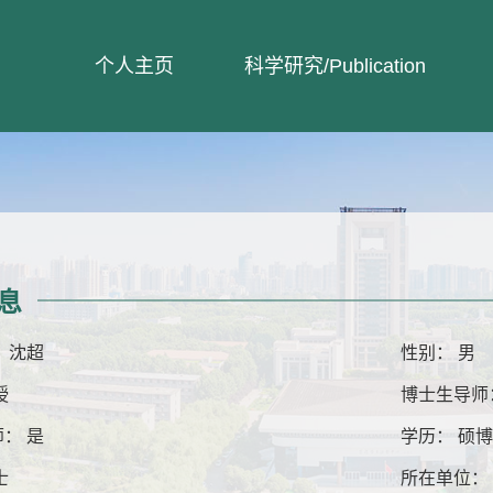
个人主页
科学研究/Publication
息
 沈超
性别： 男
授
博士生导师
： 是
学历： 硕
士
所在单位：