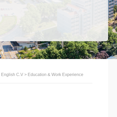
>
English C.V
>
Education & Work Experience