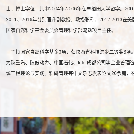
士、博士学位，其中2004年-2006年在早稻田大学留学。2
2011、2016年分别晋升副教授、教授职称。2012-2013在美国Sa
国家自然科学基金委员会管理科学部流动项目主任。
主持国家自然科学基金3项，获陕西省科技进步二等奖3项。
为陕重汽、陕鼓动力、中国石化、Intel成都公司等企业管
统工程理论与实践、科研管理等中文杂志发表论文20余篇，在国际知名期刊I
Production Research、Computers and Operations Research
and Cybernetics Part A 等杂志发表论文20余篇，SCI被
年、2014年、2020年分别陕西省科学技术进步奖二等奖。曾
动力、青岛海尔等企业提供管理咨询和培训服务。
学历、工作及兼职情况：