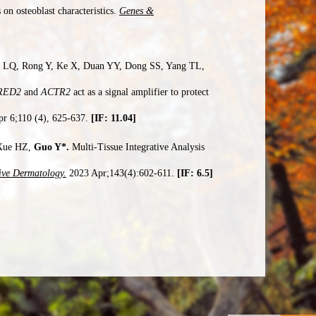
 on osteoblast characteristics.
Genes &
i LQ, Rong Y, Ke X, Duan YY, Dong SS, Yang TL,
RED2
and
ACTR2
act as a signal amplifier to protect
r 6;110 (4), 625-637.
[IF: 11.04]
 Xue HZ,
Guo Y*.
Multi-Tissue Integrative Analysis
tive Dermatology.
2023 Apr;143(4):602-611.
[IF: 6.5]
 Liu CC, Rong Y, Kang HF, Yang TL, Yang Z*,
y during adipogenic and osteogenic differentiation of
):866.
[IF: 9]