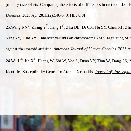
primary osteoblasts: Comparing the effects of differences in method details
Diseases.
2023 Apr 28;11(2):546-549.
[IF: 6.8]
#
#
#
25.Wang NN
, Zhang Y
, Jiang F
, Zhu DL, Di CX, Hu SY, Chen XF, Zh
Yang Z*,
Guo Y*
. Enhancer variants on chromosome 2p14 regulating
SP
against rheumatoid arthritis.
American Journal of Human Genetics.
2023 Ap
#
#
24.Wu H
, Ke X
, Huang W, Shi W, Yao S, Duan YY, Tian W, Dong SS,
Identifies Susceptibility Genes for Atopic Dermatitis.
Journal of Investiga
2022
年
#
#
23.Wang C
, Tian W
, Hu SY, Di CX, He CY, Cao QL, Hao RH, Dong SS,
Guo Y*.
Lineage-selective super enhancers mediate core regulatory circuitr
human mesenchymal stem cells.
Cell Death & Disease.
2022 Oct 12;13(10