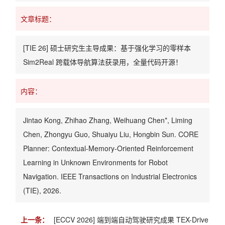
文章标题：
[TIE 26] 硕士研究生主导成果：基于强化学习的零样本
Sim2Real 跨载体导航算法获录用，全量代码开源！
内容：
Jintao Kong, Zhihao Zhang, Weihuang Chen*, Liming
Chen, Zhongyu Guo, Shuaiyu Liu, Hongbin Sun. CORE
Planner: Contextual-Memory-Oriented Reinforcement
Learning in Unknown Environments for Robot
Navigation. IEEE Transactions on Industrial Electronics
(TIE), 2026.
上一条：
[ECCV 2026] 端到端自动驾驶研究成果 TEX-Drive