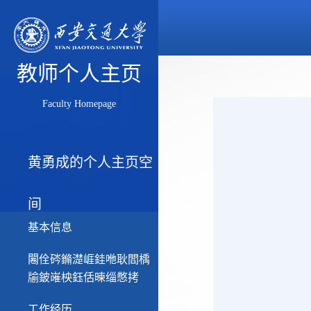
教师个人主页
Faculty Homepage
黄勇成的个人主页空
间
基本信息
闂佺硶鏅濋崕銈咃耿閻楀
牏鈹嶉柍鈺佸暕缁憋拷
工作经历