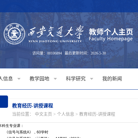
访问量：
00106894
最后更新时间：
2026
-
5
-
30
人信息
教学园地
科学研究
我的新闻
教育经历-讲授课程
当前位置：
中文主页
>
个人信息
>
教育经历-讲授课程