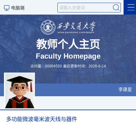
电脑端
学术成果
科研项目
教师个人主页
Faculty Homepage
研究领域
访问量：
00004520
最后更新时间：
2026
-
6
-
14
学生培养
招生信息
李建星
个人信息
科学研究
多功能微波毫米波天线与器件