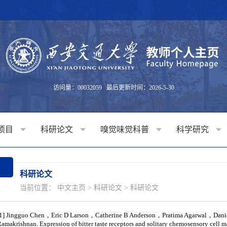
访问量：
00032059
最后更新时间：
2026
-
5
-
30
项目
科研论文
嗅觉味觉科普
科学研究
科研论文
当前位置：
中文主页
>
科研论文
>
科研论文