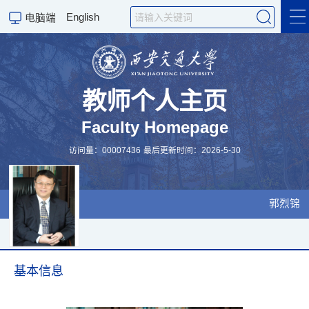
English
电脑端
国际交流
教师个人主页
Faculty Homepage
科学教学
访问量：
00007436
最后更新时间：
2026
-
5
-
30
个人主页
English Version
郭烈锦
科学研究
基本信息