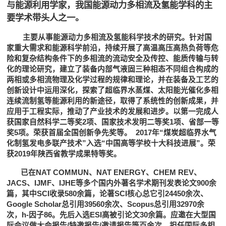
与能源利用学家，我国能源动力多相流及氢能学科的主
要学术带头人之一。
主要从事能源动力多相流及氢能科学技术的研究。针对国
家重大需求和能源科学前沿，持续开展了高温高压高热负荷等危
险和复杂结构条件下的多相流的流动安全及传控、能质传输与转
化的理论研究，建立了装备内部气液固三种相态不同组合构成的
两相或多相流物理及化学过程的规律和理论，并在装备及工艺的
创新设计中运用深化，探索了超临界水蒸煤、太阳能光催化多相
连续流制氢等能源利用的新途径，取得了系统性的创新成果，并
应用于工程实际，推动了产业技术的发展和进步。以第一完成人
获国家自然科学二等奖2项、国家技术发明二等奖1项、省部一等
奖5项。荣获首届全国创新争先奖等。 2017年“煤炭超临界水气
化制氢发电多联产技术”入选“中国高等学校十大科技进展”。荣
获2019年陕西省教学成果特等奖。
已在NAT COMMUN、NAT ENERGY、CHEM REV、
JACS、IJMF、IJHE等多个国内外著名学术期刊发表论文900余
篇，其中SCI收录580余篇，论著SCI核心总它引24450余次、
Google Scholar总引用39560余次、Scopus总引用32970余
次，h-因子86。先后入选ESI高被引论文30余篇。应邀在大型国
际会议做大会报告/特邀报告/邀请报告等百余次。担任国际多相