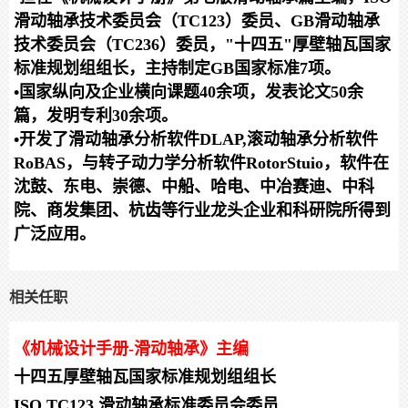
滑动轴承技术委员会（TC123）委员、GB滑动轴承
技术委员会（TC236）委员，"十四五"厚壁轴瓦国家
标准规划组组长，主持制定GB国家标准7项。
•
国家纵向及企业横向课题4
0
余项，发表论文5
0
余
篇，发明专利3
0
余项。
•
开发了滑动轴承分析软件
DLAP,
滚动轴承分析软件
RoBAS
，与转子动力学分析软件
RotorStuio
，软件在
沈鼓、东电、崇德、中船、哈电、中冶赛迪、中科
院、商发集团、杭齿等行业龙头企业和科研院所得到
广泛应用。
相关任职
《
机械设计手册
-
滑动轴承
》
主编
十四五厚壁轴瓦国家标准规划组组长
ISO TC123
滑动轴承标准委员会委员