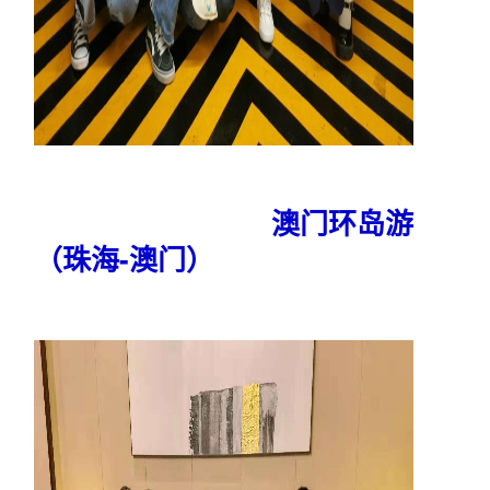
澳门环岛游
（珠海-澳门）