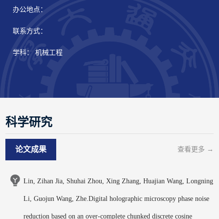
办公地点：
联系方式：
学科： 机械工程
科学研究
论文成果
查看更多 →
Lin, Zihan Jia, Shuhai Zhou, Xing Zhang, Huajian Wang, Longning
Li, Guojun Wang, Zhe.Digital holographic microscopy phase noise
reduction based on an over-complete chunked discrete cosine