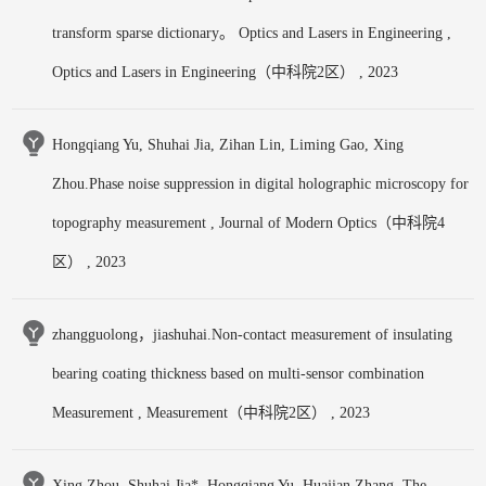
transform sparse dictionary。 Optics and Lasers in Engineering ,
Optics and Lasers in Engineering（中科院2区） , 2023
Hongqiang Yu, Shuhai Jia, Zihan Lin, Liming Gao, Xing
Zhou.Phase noise suppression in digital holographic microscopy for
topography measurement , Journal of Modern Optics（中科院4
区） , 2023
zhangguolong，jiashuhai.Non-contact measurement of insulating
bearing coating thickness based on multi-sensor combination
Measurement , Measurement（中科院2区） , 2023
Xing Zhou, Shuhai Jia*, Hongqiang Yu, Huajian Zhang..The