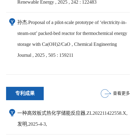
Renewable Energy , 2025 , 242 : 122483
孙杰.Proposal of a pilot-scale prototype of ‘electricity-in-
steam-out’ packed-bed reactor for thermochemical energy
storage with Ca(OH)2/CaO , Chemical Engineering
Journal , 2025 , 505 : 159211
专利成果
查看更多
一种高效板式热化学储能反应器,ZL202211422558.X,
发明,2025-4-3,