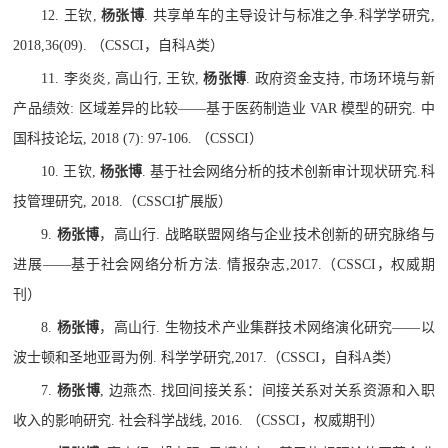
12.
王钦
,
杨张博
.
共享单车的主导设计与标准之争
.
科学学研究
,
2018,36(09).
（
CSSCI
，自科
A
类）
11.
李炎炎
,
高山行
,
王钦
,
杨张博
.
政府资金支持
,
市场环境与新
产品绩效
:
区域差异的比较
——
基于医药制造业
VAR
模型的研究
.
中
国科技论坛
, 2018 (7): 97-106.
（
CSSCI
）
10.
王钦
,
杨张博
.
基于社会网络分析的技术创新审计现状研究
.
科
技管理研究
, 2018.
（
CSSCI
扩展版）
9.
杨张博
，高山行
.
战略联盟网络与企业技术创新的研究脉络与
进展
——
基于社会网络分析方法
.
情报杂志
,2017.
（
CSSCI
，权威期
刊）
8.
杨张博
，高山行
.
生物技术产业集群技术网络演化研究
——
以
波士顿和圣地亚哥为例
.
科学学研究
,2017.
（
CSSCI
，自科
A
类）
7.
杨张博
,
边燕杰
.
找回间接关系：间接关系对关系资源和入职
收入的影响研究
.
社会科学战线
, 2016.
（
CSSCI
，权威期刊）