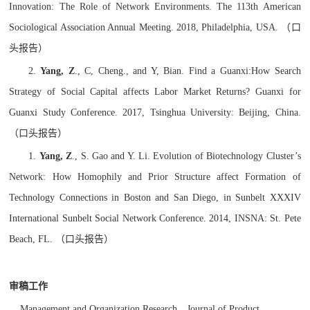
Innovation: The Role of Network Environments. The 113th American
Sociological Association Annual Meeting. 2018, Philadelphia, USA.
（口
头报告）
2.
Yang, Z
., C, Cheng., and Y, Bian. Find a Guanxi:How Search
Strategy of Social Capital affects Labor Market Returns? Guanxi for
Guanxi Study Conference. 2017, Tsinghua University: Beijing, China.
（口头报告）
1.
Yang, Z
., S. Gao and Y. Li. Evolution of Biotechnology Cluster’s
Network: How Homophily and Prior Structure affect Formation of
Technology Connections in Boston and San Diego, in Sunbelt XXXIV
International Sunbelt Social Network Conference. 2014, INSNA: St. Pete
Beach, FL.
（口头报告）
审稿工作
Management and Organization Research
、
Journal of Product