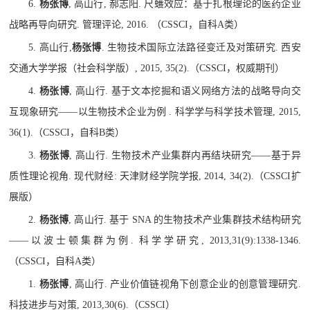
6.
杨张博
,
高山行
,
郝志阳
.
尺蠖效应：基于扎根理论的医药企业
战略再导向研究
.
管理评论
, 2016.
（
CSSCI
，自科
A
类）
5.
高山行
,
杨张博
.
生物技术国际立法路径变迁及对策研究
.
西安
交通大学学报（社会科学版）
, 2015, 35(2).
（
CSSCI
，权威期刊）
4.
杨张博
,
高山行
.
基于文本挖掘和语义网络方法的战略导向交
互现象研究
——
以生物技术企业为例
.
科学学与科学技术管理
, 2015,
36(1).
（
CSSCI
，自科
B
类）
3.
杨张博
,
高山行
.
生物技术产业集群内再结块研究
——
基于异
质性理论视角
.
现代财经
:
天津财经学院学报
, 2014, 34(2).
（
CSSCI
扩
展版）
2.
杨张博
,
高山行
.
基于
SNA
的生物技术产业集群技术结构研究
——
以波士顿集群为例
.
科学学研究
, 2013,31(9):1338-1346.
（
CSSCI
，自科
A
类）
1.
杨张博
,
高山行
.
产业价值链视角下创意企业的创意管理研究
.
科技进步与对策
, 2013,30(6).
（
CSSCI
）