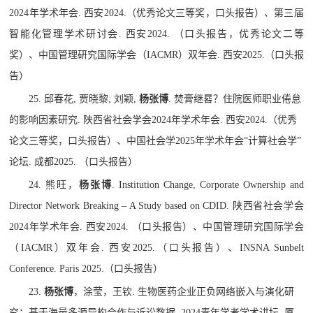
2024
年学术年会
.
西安
2024.
（优秀论文三等奖，口头报告）、第三届
智能化管理学术研讨会
.
西安
2024.
（口头报告，优秀论文二等
奖）、中国管理研究国际学会（
IACMR
）双年会
.
西安
2025.
（口头报
告）
25.
邱春花
,
贾晓黎
,
刘颖
,
杨张博
.
焚膏继晷？住院医师职业倦怠
的影响因素研究
.
陕西省社会学会
2024
年学术年会
.
西安
2024.
（优秀
论文三等奖，口头报告）、中国社会学
2025
年学术年会
“
计算社会学
”
论坛
.
成都
2025.
（口头报告）
24.
熊旺，
杨张博
. Institution Change, Corporate Ownership and
Director Network Breaking – A Study based on CDID.
陕西省社会学会
2024
年学术年会
.
西安
2024.
（口头报告）、中国管理研究国际学会
（
IACMR
）双年会
.
西安
2025.
（口头报告）、
INSNA Sunbelt
Conference. Paris 2025.
（口头报告）
23.
杨张博
，涂莹，王钦
.
生物医药企业正负网络嵌入与演化研
究：基于海量多源异构合作与诉讼数据
. 2024
青年学者学术讲坛
.
厦