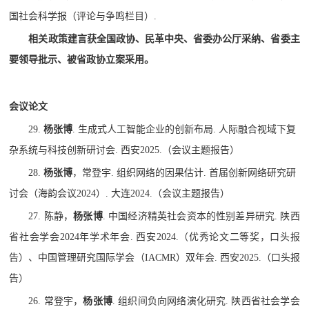
国社会科学报（评论与争鸣栏目）
.
相关政策建言获全国政协、民革中央、省委办公厅采纳、省委主
要领导批示、被省政协立案采用。
会议论文
29.
杨张博
.
生成式人工智能企业的创新布局
.
人际融合视域下复
杂系统与科技创新研讨会
.
西安
2025.
（会议主题报告）
28.
杨张博
，常登宇
.
组织网络的因果估计
.
首届创新网络研究研
讨会（海韵会议
2024
）
.
大连
2024.
（会议主题报告）
27.
陈静，
杨张博
.
中国经济精英社会资本的性别差异研究
.
陕西
省社会学会
2024
年学术年会
.
西安
2024.
（优秀论文二等奖，口头报
告）、中国管理研究国际学会（
IACMR
）双年会
.
西安
2025.
（口头报
告）
26.
常登宇，
杨张博
.
组织间负向网络演化研究
.
陕西省社会学会