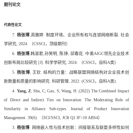
期刊论文
代表性论文
7.
杨张博
,高雅婷
.
制度环境、企业所有权与连锁网络断裂
.
社会
学研究
, 2024.
（
CSSCI
，顶级期刊）
6.
杨张博
,
韩淑君
,
孙笑明
,
陈铮
,
邱春花
.
中美
AIGC
领先企业技术
创新布局比较研究
[J].
科学学研究
, 2024.
（
CSSCI
，自科
A
类）
5.
杨张博
,
王钦
.
结构的力量：战略联盟网络结构对企业技术创
新数量和质量的影响研究
.
科研管理
, 2022. (CSSCI
，自科
A
类
).
4.
Yang, Z
; Shu, C; Gao, S; Wang, H. (2022) The Combined Impact
of Direct and Indirect Ties on Innovation: The Moderating Role of
Similarity in Alliance Sub-types. Journal of Product Innovation
Management. 39(6).
（
SCI/SSCI, JCR Q1 IF>10 ABS4
）
3.
杨张博
.
网络嵌入性与技术创新：间接联系及联盟多样性如何