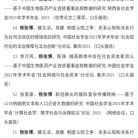
——
基于中国生物医药产业连锁董事追踪数据的研究
.
陕西省社会学
会
2021
年学术年会
. 2021.
（优秀论文二等奖，口头报告）
14.
杨张博
，滕玉洁，吴娜
.
制度认知之争：关系认知和关系行
为对司法信任的侵蚀效应研究
.
中国社会学会
2021
年学术年会
“
社会现
代化的法治保障与法治创新
”
分论坛
.
重庆
2021.
（口头报告）
13.
李泞芮，
杨张博
，陈铮
.
精英群体中存在社会资本差异么
——
基于中国生物医药产业连锁董事追踪数据的研究
.
中国社会学会
2021
年学术年会
“
社会网络与社会资本
”
分论坛
.
重庆
2021.
（口头报
告）
12.
张家豪，
杨张博
.
新冠肺炎的城际复杂传播网络
——
基于
1218
例病例文本和人口迁徙大数据的研究
.
中国社会学会
2021
年学术
年会
“
计算社会学：数字社会与治理前沿
”
论坛
. 2021.
（网络会议，口
头报告）
11.
杨张博
，滕玉洁，吴娜
.
制度认知之争：关系认知和关系行