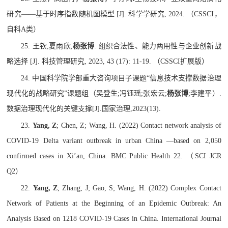
研究
——
基于时序指数随机图模型
[J].
科学学研究
, 2024.
（
CSSCI
，
自科
A
类）
25.
王钦
,
夏雨欣
,
杨张博
.
组织合法性、能力两用性与企业创新战
略选择
[J].
科技管理研究
, 2023, 43 (17): 11-19.
（
CSSCI
扩展版）
24.
中国科学院学部重大咨询项目子课题
“
信息技术支撑数据治理
现代化的战略研究
”
课题组（吴登生
;
冯钰瑶
;
张宏云
;
杨张博
;
李建平）
.
数据治理现代化的关键支撑
[J].
国家治理
,2023(13).
23.
Yang, Z
; Chen, Z; Wang, H. (2022) Contact network analysis of
COVID-19 Delta variant outbreak in urban China —based on 2,050
confirmed cases in Xi’an, China. BMC Public Health 22.
（
SCI JCR
Q2
）
22.
Yang, Z
; Zhang, J; Gao, S; Wang, H. (2022) Complex Contact
Network of Patients at the Beginning of an Epidemic Outbreak: An
Analysis Based on 1218 COVID-19 Cases in China. International Journal