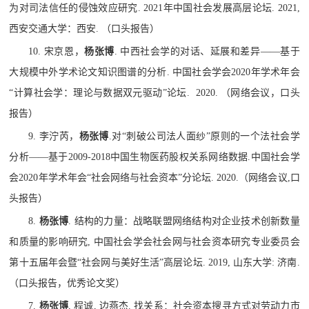
为对司法信任的侵蚀效应研究
. 2021
年中国社会发展高层论坛
. 2021,
西安交通大学：西安
.
（口头报告）
10.
宋京恩，
杨张博
.
中西社会学的对话、延展和差异
——
基于
大规模中外学术论文知识图谱的分析
.
中国社会学会
2020
年学术年会
“
计算社会学：理论与数据双元驱动
”
论坛
. 2020.
（网络会议，口头
报告）
9.
李泞芮，
杨张博
.
对
“
刺破公司法人面纱
”
原则的一个法社会学
分析
——
基于
2009-2018
中国生物医药股权关系网络数据
.
中国社会学
会
2020
年学术年会
“
社会网络与社会资本
”
分论坛
. 2020.
（网络会议
,
口
头报告）
8.
杨张博
.
结构的力量：战略联盟网络结构对企业技术创新数量
和质量的影响研究
,
中国社会学会社会网与社会资本研究专业委员会
第十五届年会暨
“
社会网与美好生活
”
高层论坛
. 2019,
山东大学
:
济南
.
（口头报告，优秀论文奖）
7.
杨张博
,
程诚
,
边燕杰
.
找关系：社会资本搜寻方式对劳动力市