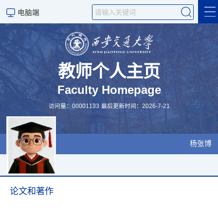
电脑端
个人信息
经历
教师个人主页
Faculty Homepage
发表
访问量：
00001133
最后更新时间：
2026
-
7
-
21
项目与学生
获奖和课程
杨张博
CV
科学研究
论文和著作