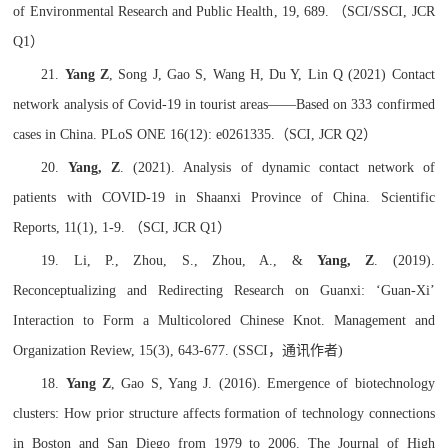
of Environmental Research and Public Health, 19, 689.
（
SCI/SSCI, JCR
Q1
）
21.
Yang Z
, Song J, Gao S, Wang H, Du Y, Lin Q (2021) Contact
network analysis of Covid-19 in tourist areas——Based on 333 confirmed
cases in China. PLoS ONE 16(12): e0261335.
（
SCI, JCR Q2
）
20.
Yang, Z
. (2021). Analysis of dynamic contact network of
patients with COVID-19 in Shaanxi Province of China. Scientific
Reports, 11(1), 1-9.
（
SCI, JCR Q1
）
19. Li, P., Zhou, S., Zhou, A., &
Yang, Z
. (2019).
Reconceptualizing and Redirecting Research on Guanxi: ‘Guan-Xi’
Interaction to Form a Multicolored Chinese Knot. Management and
Organization Review, 15(3), 643-677. (SSCI
，通讯作者
)
18.
Yang Z
, Gao S, Yang J. (2016). Emergence of biotechnology
clusters: How prior structure affects formation of technology connections
in Boston and San Diego from 1979 to 2006. The Journal of High