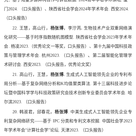
门
2024.
（口头报告）、陕西省社会学会
2024
年学术年会
.
西安
2024.
（口头报告）
22.
王慧，高山行，
杨张博
，李泞芮
.
生物技术产业双重网络演
化研究
——
基于时序指数随机图模型
.
陕西省社会学会
2023
年学术年
会
.
杨凌
2023.
（优秀论文一等奖，口头报告）、第十九届中国科技政
、
策与管理学术年会
.
杭州
2023.
（口头报告）
第二届智能化管理学
术研讨会
.
西安
2023.
（口头报告，优秀论文奖）
21.
高山行，王慧，
杨张博
.
生成式人工智能领先企业的专利布
局分析
—
基于复杂网络分析和
K
均值聚类算法
.
第十三届科技进步论
坛暨中国科学学与科技政策研究会技术创新专业委员会学术年会
.
哈
尔滨
2023.
（口头报告）
20.
韩淑君，邱春花，
杨张博
.
中美生成式人工智能领先企业专
利复杂网络研究
——
基于
IPC
分类和专利文本挖掘
.
中国社会学
2023
年学术年会
“
计算社会学
”
论坛
.
天津
2023.
（口头报告）