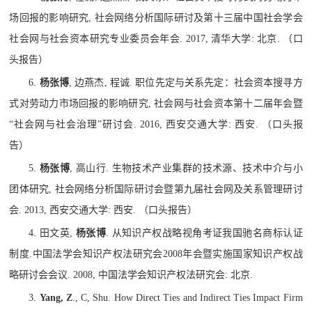
场回报的影响研究
,
社会网络分析国际研讨及第十三届中国社会学会
社会网与社会资本研究专业委员会年会
. 2017,
清华大学
:
北京
.
（口
头报告）
6.
杨张博
,
边燕杰
,
程诚
.
职位先定与关系先定：社会资本搜寻方
式对劳动力市场回报的影响研究
,
社会网与社会资本第十二届年会暨
“
社会网与社会治理
”
研讨会
. 2016,
西安交通大学
:
西安
.
（口头报
告）
5.
杨张博
,
高山行
.
生物技术产业集群的技术源、技术中介与小
团体研究
,
社会网络分析国际研讨会暨第九届社会网及关系管理研讨
会
. 2013,
西安交通大学
:
西安
.
（口头报告）
4.
田文英
,
杨张博
.
从知识产权战略视角考证我国驰名商标认证
制度
.
中国法学会知识产权法研究会
2008
年会暨实施国家知识产权战
略研讨会会议
. 2008,
中国法学会知识产权法研究会
:
北京
.
3.
Yang, Z
., C, Shu. How Direct Ties and Indirect Ties Impact Firm