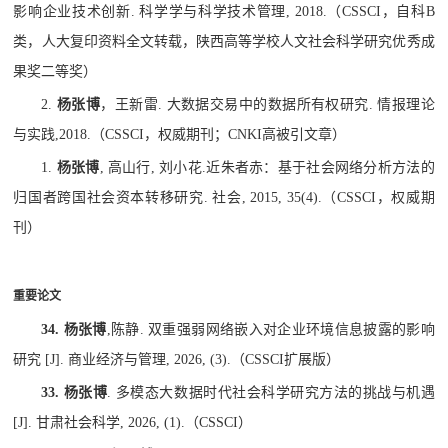
影响企业技术创新
.
科学学与科学技术管理
, 2018.
（
CSSCI
，自科
B
类，人大复印资料全文转载，陕西高等学校人文社会科学研究优秀成
果奖二等奖）
2.
杨张博
，王新雷
.
大数据交易中的数据所有权研究
.
情报理论
与实践
,2018.
（
CSSCI
，权威期刊；
CNKI
高被引文章）
1.
杨张博
,
高山行
,
刘小花
.
近朱者赤：基于社会网络分析方法的
归国者跨国社会资本转移研究
.
社会
, 2015, 35(4).
（
CSSCI
，权威期
刊）
重要论文
34.
杨张博
,
陈静
.
双重强弱网络嵌入对企业环境信息披露的影响
研究
[J].
商业经济与管理
, 2026, (3).
（
CSSCI
扩展版
）
33.
杨张博
.
多模态大数据时代社会科学研究方法的挑战与机遇
[J].
甘肃社会科学
, 2026, (1).
（
CSSCI
）