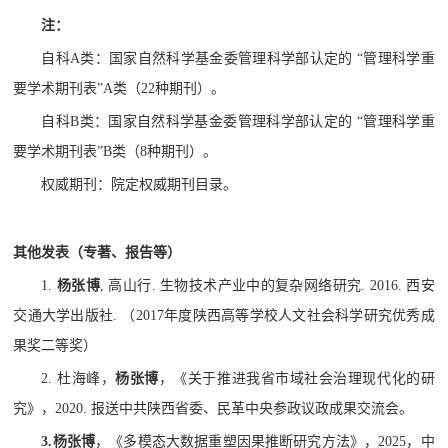
注：
自科
A
类：国家自然科学基金委管理科学部认定的
“
管理科学重
要学术期刊表
”A
类（
22
种期刊）。
自科
B
类：国家自然科学基金委管理科学部认定的
“
管理科学重
要学术期刊表
”B
类（
8
种期刊）。
权威期刊：院定权威期刊目录。
其他发表（专著、报告等）
1.
杨张博
,
高山行
.
生物技术产业中的复杂网络研究
. 2016.
西安
交通大学出版社
.
（
2017
年度陕西高等学校人文社会科学研究优秀成
果奖二等奖）
2.
杜海峰，
杨张博
，《关于推进我省市域社会治理现代化的研
究》，
2020.
报送中共陕西省委、民革中央参政议政成果交流会。
3.杨张博
，《多模态大数据重塑因果推断研究方法》，
2025
，中