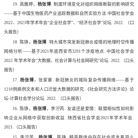
19.
高雅婷，
杨张博
.
制度环境变化对组织网络断裂的影响研究
——
基于中国生物医药产业追踪数据和自然实验方法
.
中国社会学会
2022
、
2023
年学术年会
“
企业社会学
”
、
“
经济社会学
”
论坛
. 2022.
（口
头报告）
18.
陈铮，
杨张博
.
特大城市突发新冠肺炎疫情的地理时空传播
网络分析
——
基于
2021
年底西安市
3291
个涉疫地点
.
中国社会学会
2022
年学术年会
“
大数据、社会计算与社会网研究
”
论坛
. 2022.
（口头
报告）
17.
杨张博
，张家豪
.
新冠肺炎的城际复杂传播网络
——
基于
1218
例病例文本和人口迁徙大数据的研究
.
《社会研究方法评论》论
坛
-
计算社会学分论坛
. 2022.
（口头报告）
16.
陈铮，
杨张博
，李泞芮
.
友谊还是爱情：联盟相似性如何影
响企业从网络中获取创新收益
.
陕西省社会学会
2021
年学术年会
.
2021.
（口头报告）
15.
李泞芮，
杨张博
，陈铮
.
精英群体中存在社会资本差异么