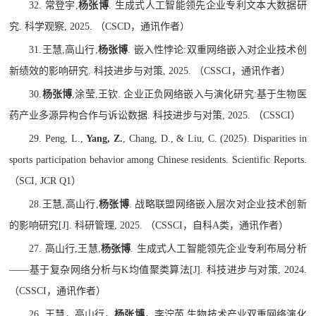
32.
常登宇
,
杨张博
.
生成式人工智能领先企业专利文本大数据研
究
.
科学观察
, 2025.
（
CSCD
，通讯作者）
31.
王慧
,
高山行
,
杨张博
.
嵌入性悖论
:
双重网络嵌入对企业技术创
新绩效的影响研究
.
科技进步与对策
, 2025.
（
CSSCI
，通讯作者）
30.
杨张博
,
涂莹
,
王钦
.
企业正负网络嵌入与演化研究
:
基于生物医
药产业多源异构合作与诉讼数据
.
科技进步与对策
, 2025.
（
CSSCI
）
29. Peng, L.,
Yang, Z.
, Chang, D., & Liu, C. (2025). Disparities in
sports participation behavior among Chinese residents. Scientific Reports.
（
SCI, JCR Q1
）
28.
王慧
,
高山行
,
杨张博
.
战略联盟网络嵌入层次对企业技术创新
的影响研究
[J].
科研管理
, 2025.
（
CSSCI
，自科
A
类，通讯作者）
27.
高山行
,
王慧
,
杨张博
.
生成式人工智能领先企业专利布局分析
——
基于复杂网络分析与
K
均值聚类算法
[J].
科技进步与对策
, 2024.
（
CSSCI
，通讯作者）
26.
王慧，高山行，
杨张博
，李泞芮
.
生物技术产业双重网络演化