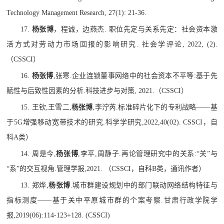
Technology Management Research, 27(1): 21-36.
17.
杨张博
，程诚，边燕杰
.
职位先定与关系先定：社会资本激
活方式对劳动力市场回报的影响研究
.
社会学评论
, 2022, (2).
（
CSSCI
）
16.
杨张博
,
张寒
.
企业连锁董事网络中的社会资本不平等
:
基于先
赋性与后致性因素的分析
.
科技进步与对策
, 2021.
（
CSSCI
）
15.
王钦
,
王雪二
,
杨张博
,
李泞芮
.
标准碎片化下的专利战略
——
基
于
5G
增强移动宽带技术的研究
.
科学学研究
,2022,40(02). CSSCI
，自
科
A
类）
14.
周是今
,
杨张博
,
李平
,
周静子
.
再论管理研究中的关系
:“
关
”
与
“
系
”
的交互视角
.
管理学报
,2021.
（
CSSCI
，自科
B
类，通讯作者）
13.
郑烨
,
杨张博
.
城市群建设规划中的部门联动网络结构特征与
指标测度
——
基于关中平原城市群的个案考察
.
甘肃行政学院学
报
,2019(06):114-123+128. (CSSCI)