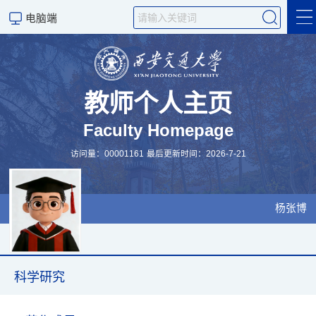
电脑端
个人信息
经历
教师个人主页
Faculty Homepage
发表
访问量：
00001161
最后更新时间：
2026
-
7
-
21
项目与学生
获奖和课程
杨张博
CV
科学研究
科学研究