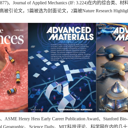
4.877)、
Journal of Applied Mechanics
(IF: 3.224)在内的综
文，5篇被选为封面论文，2篇被Nature Research Highlight
ASME Henry Hess Early Career Publication Award、Sta
s、National Geographic、Science Daily、MIT科