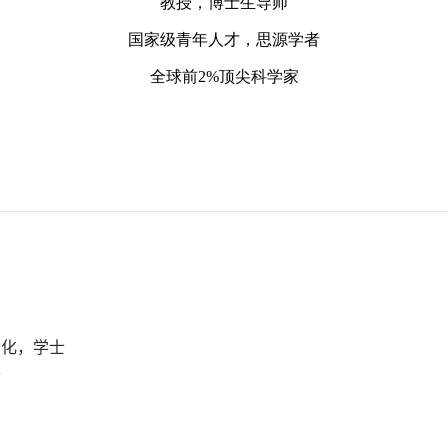
动化，学士
士