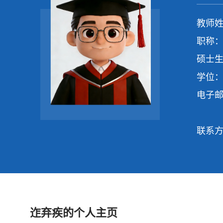
教师姓
职称：
硕士生
学位：
电子
联系
迮弃疾的个人主页