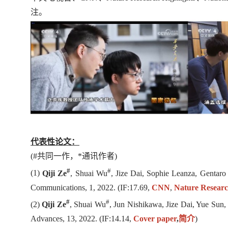
注。
代表性论文：
(#共同一作，*通讯作者)
#
#
(1)
Qiji Ze
, Shuai Wu
, Jize Dai, Sophie Leanza, Gentaro
Communications
, 1, 2022. (IF:17.69,
CNN
,
Nature Researc
#
#
(2)
Qiji Ze
, Shuai Wu
, Jun Nishikawa, Jize Dai, Yue Sun
Advances
, 13, 2022. (IF:14.14,
Cover paper
,
简介
)