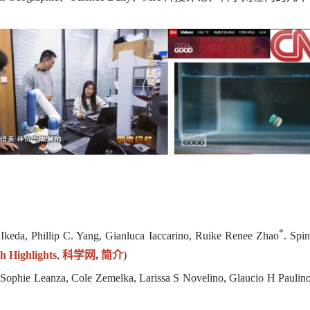
*
 Ikeda, Phillip C. Yang, Gianluca Iaccarino, Ruike Renee Zhao
.
Spin
h Highlights
,
科学网
,
简介
)
, Sophie Leanza, Cole Zemelka, Larissa S Novelino, Glaucio H Paulin