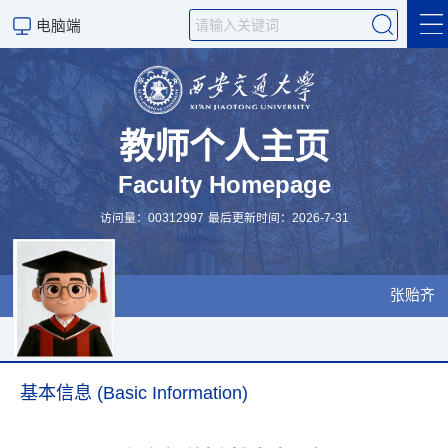
电脑端
简介 (CV)
Research & Teaching
教师个人主页
Faculty Homepage
Publications
访问量：
00312997
最后更新时间：
2026
-
7
-
31
Visiting & Collaboration
招生
张贻齐
基本信息 (Basic Information)