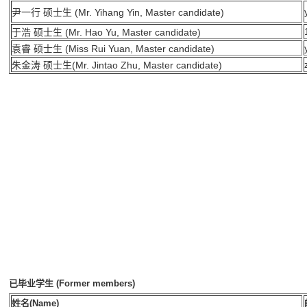
尹一行 硕士生 (Mr. Yihang Yin, Master candidate)
于浩 硕士生 (Mr. Hao Yu, Master candidate)
袁睿 硕士生 (Miss Rui Yuan, Master candidate)
朱金涛 硕士生(Mr. Jintao Zhu, Master candidate)
已毕业学生 (Former members)
姓名(Name)