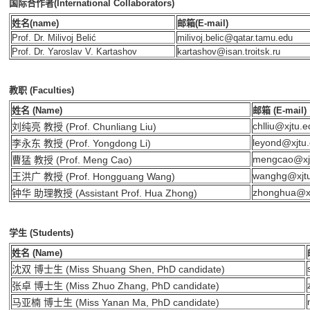
国际合作者(International Collaborators)
姓名(name)
邮箱(E-mail)
Prof. Dr.
Milivoj Belić
milivoj.belic@qatar.tamu.edu
Prof. Dr. Yaroslav V. Kartashov
kartashov@isan.troitsk.ru
教职 (Faculties)
姓名 (Name)
邮箱 (E-mail)
chlliu@xjtu.
刘纯亮
教授 (Prof. Chunliang Liu)
leyond@xjtu
李永东
教授 (Prof. Yongdong Li)
mengcao@xjt
曹猛
教授 (Prof. Meng Cao)
wanghg@xjtu
王洪广
教授 (Prof. Hongguang Wang)
zhonghua@xj
钟华 助理教授 (Assistant Prof. Hua Zhong)
学生 (Students)
姓名 (Name)
沈双 博士生 (Miss Shuang Shen, PhD candidate)
张卓 博士生 (Miss Zhuo Zhang, PhD candidate)
马亚楠 博士生 (Miss Yanan Ma, PhD candidate)