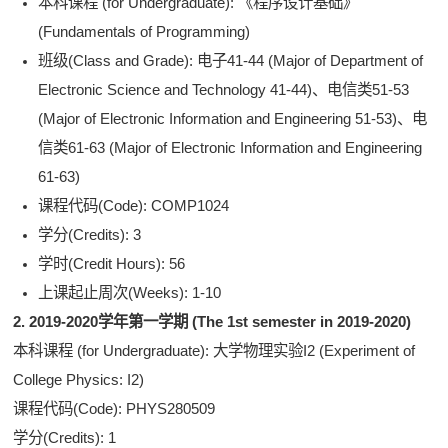
本科课程 (for Undergraduate): 《程序设计基础》
(Fundamentals of Programming)
班级(Class and Grade): 电子41-44 (Major of Department of
Electronic Science and Technology 41-44)、
电信类51-53
(Major of Electronic Information and Engineering 51-53)、
电
信类61-63 (Major of Electronic Information and Engineering
61-63)
课程代码(Code): COMP1024
学分(Credits): 3
学时(Credit Hours): 56
上课起止周次(Weeks): 1-10
2. 2019-2020学年第一学期 (The 1st semester in 2019-2020)
本科课程 (for Undergraduate): 大学物理实验I2 (Experiment of
College Physics: I2)
课程代码(Code): PHYS280509
学分(Credits): 1