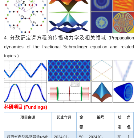
4. 分数薛定谔方程的传播动力学及相关领域 (Propagation
dynamics of the fractional Schrodinger equation and related
topics.)
科研项目 (Fundings)
项目来源
起止年月
金
编号
状
角
额
态
色
陕西省自然科学基金
(
杰出
2024.01-
50
2024JC-
在
主