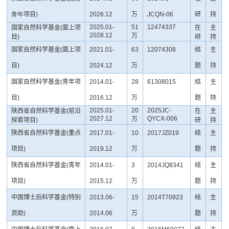
青年
项目
)
2026.12
万
JCQN-06
研
持
2025.01-
51
12474337
国家自然科学基金
(
面上项
在
主
2028.12
万
目
)
研
持
国家自然科学基金
(
面上项
2021.01-
63
12074308
结
主
目
)
2024.12
万
题
持
国家自然科学基金
(
青年项
2014.01-
28
61308015
结
主
目
)
2016.12
万
题
持
2025.01-
20
2025JC-
陕西省自然科学基金
(
前沿
在
主
2027.12
QYCX-006
万
探索项目
)
研
持
陕西省自然科学基金
(
重点
2017.01-
10
2017JZ019
结
主
项目
)
2019.12
万
题
持
陕西省自然科学基金
(
青年
2014.01-
3
2014JQ8341
结
主
项目
)
2015.12
万
题
持
中国博士后科学基金
(
特别
2013.06-
15
2014T70923
结
主
资助
)
2014.06
万
题
持