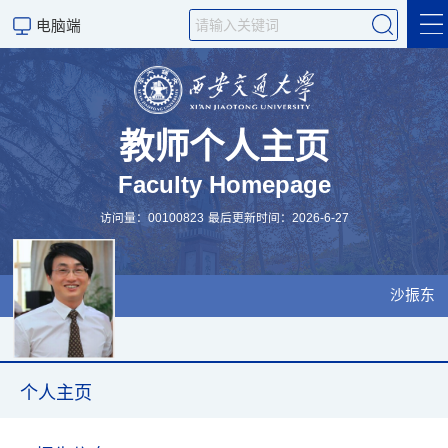
电脑端
个人主页
论文著作
教师个人主页
Faculty Homepage
课题组成员
访问量：
00100823
最后更新时间：
2026
-
6
-
27
西安交大—成兴国投无序
新材料实验室
沙振东
个人主页