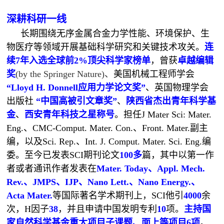
深耕科研
一线
长期围绕无序金属合金力学性能、环境保护、生
物医疗等领域开展基础科学研究和关键技术攻关。
连
续
7
年入选全球前
2%
顶尖科学家榜单
，曾获
卓越编辑
奖
(by the Springer Nature)、
美国机械工程师学会
“Lloyd H. Donnell
应用力学论文奖
”
、英国物理学会
出版社
“
中国高被引文章奖
”
、
陕西省杰出青年科学基
金
、
西安青年科技之星称号
。担任
J Mater Sci: Mater.
Eng.、CMC-Comput. Mater. Con.、Front. Mater.
副主
编，以及Sci. Rep.、Int. J. Comput. Mater. Sci. Eng.编
委。至今已发表SCI期刊论文
100
多
篇，其中以第一作
者或者通讯作者发表在
Mater. Today
、
Appl. Mech.
Rev.
、
JMPS
、
IJP
、
Nano Lett.
、
Nano Energy.
、
Acta Mater.
等国际著名学术期刊上，SCI他引
4000
余
次，H因子
38
，并且申请中国发明专利
10
项。
主持国
家自然科学基金重大项目子课题、面上等项目
6
项
。