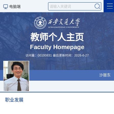
电脑端
个人主页
论文著作
教师个人主页
Faculty Homepage
课题组成员
访问量：
00100831
最后更新时间：
2026
-
6
-
27
西安交大—成兴国投无序
新材料实验室
沙振东
职业发展