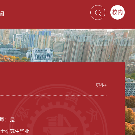
校内
闻
登录
更多+
男
师： 是
博士研究生毕业