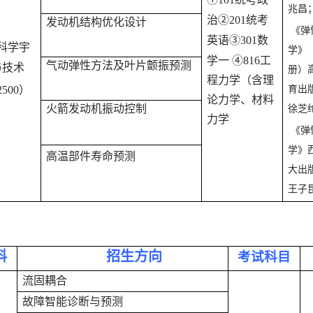
兆昌
治
②
201
统考
发动机结构优化设计
《弹
英语
③
301
数
科学宇
学》
学一
④
816
工
气动弹性方法及叶片颤振预测
与技术
册）
程力学（含理
2500
）
育出
论力学、材料
火箭发动机振动控制
徐芝
力学
《弹
学》
高温部件寿命预测
大出
王子
科
招生方向
考试科目
流固耦合
故障智能诊断与预测