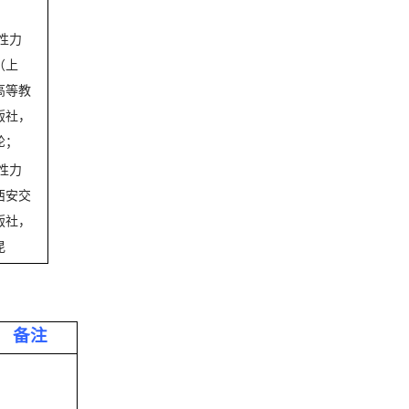
；
性力
（上
高等教
版社，
纶；
性力
西安交
版社，
昆
备注