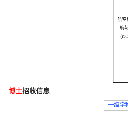
航空
航
（
08
博士
招收信息
一级学