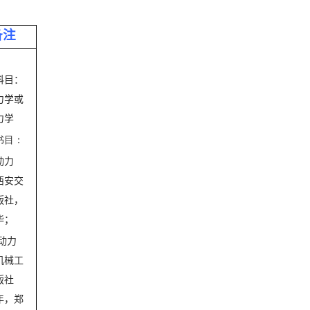
备注
科目：
力学或
力学
书目：
动力
西安交
版社，
华；
动力
机械工
版社
年，郑