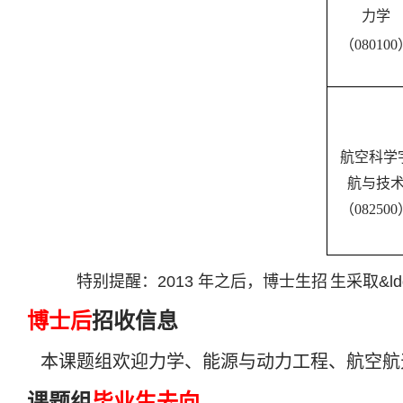
力学
（
080100
航空科学
航与技
（
082500
特别提醒：
2013
年之后，博士生招
生采取
&ld
博士后
招收信息
本课题组欢迎力学、能源与动力工程、航空航
课题组
毕业生去向