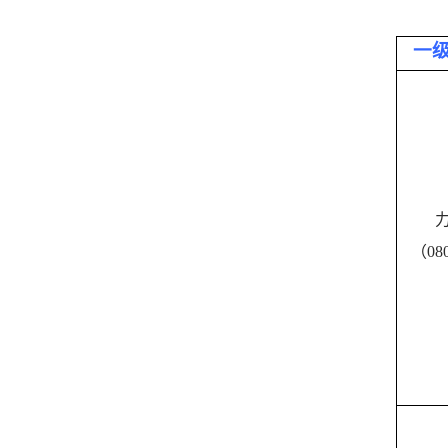
一
（
08