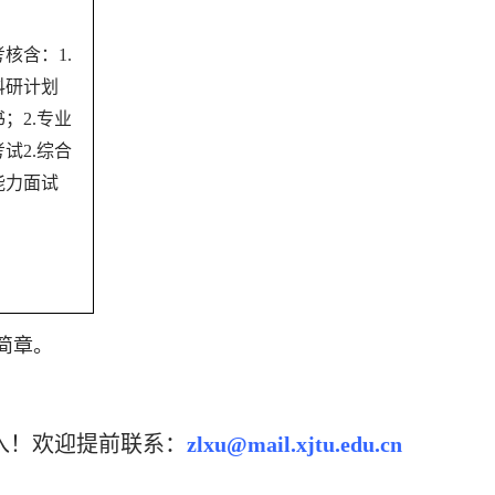
考核含：
1.
科研计划
书；
2.
专业
考试
2.
综合
能力面试
简章。
入！欢迎提前联系：
zlxu@mail.xjtu.edu.cn