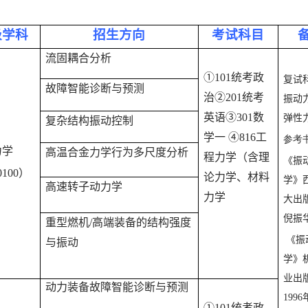
级学科
招生方向
考试科目
流固耦合分析
①
101
统考政
复试
故障智能诊断与预测
治
②
201
统考
振动
英语
③
301
数
弹性
复杂结构振动控制
学一
④
816
工
参考
力学
高温合金力学行为多尺度分析
程力学（含理
《振
0100
）
论力学、材料
学》
高速转子动力学
力学
大出
倪振
重型燃机
/
高端装备的结构强度
《振
与振动
学》
业出
动力装备故障智能诊断与预测
1996
①
101
统考政