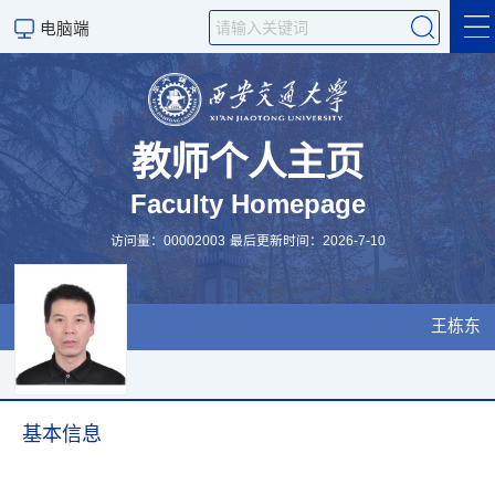
电脑端
个人首页
科学研究
教师个人主页
Faculty Homepage
学术成果
访问量：
00002003
最后更新时间：
2026
-
7
-
10
教学工作
招生信息
王栋东
研究团队
科学研究
基本信息