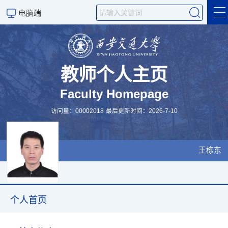
电脑端
个人首页
科学研究
教师个人主页
Faculty Homepage
学术成果
访问量：
00002018
最后更新时间：
2026
-
7
-
10
教学工作
招生信息
王栋东
研究团队
科学研究
个人首页