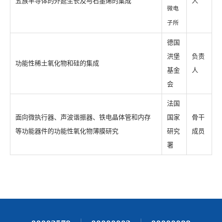
五族半导体的外延生长及与石墨烯的集成
人
微电
子所
德国
洪堡
负责
功能性稀土氧化物和硅的集成
基金
人
会
法国
面向微执行器、声波谐振器、铁电晶体管和内存
国家
骨干
等功能器件的功能性氧化物薄膜研究
研究
成员
署