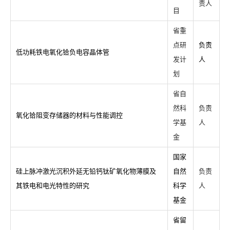
责人
目
省重
点研
负责
低功耗铁电氧化铪负电容晶体管
发计
人
划
省自
然科
负责
氧化铪阻变存储器的材料与性能调控
学基
人
金
国家
硅上脉冲激光沉积外延无铅钙钛矿氧化物薄膜及
自然
负责
其铁电和电光特性的研究
科学
人
基金
省留