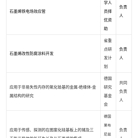
学人
负责
石墨烯铁电场效应管
员择
人
优资
助
省重
点研
负责
石墨烯改性防腐涂料开发
发计
人
划
德国
共同
应用于非易失性内存的氧化铪基的金属-绝缘体-金
研究
负责
属结构的研究
基金
人
会
德国
莱布
应用于传感、探测的在图案化硅基板上的锗及三
负责
尼兹