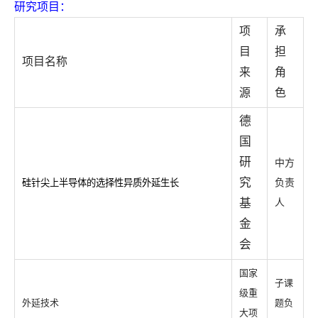
研究项目：
项
承
目
担
项目名称
来
角
源
色
德
国
研
中方
究
硅针尖上半导体的选择性异质外延生长
负责
基
人
金
会
国家
子课
级重
外延技术
题负
大项