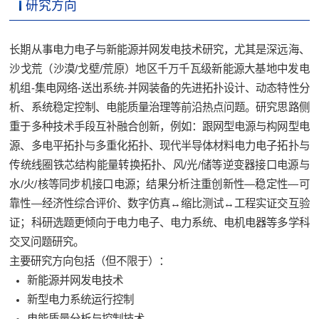
研究方向
长期从事电力电子与新能源并网发电技术研究，尤其是深远海、
沙戈荒（沙漠
/
戈壁
/
荒原
）地区
千万千瓦级新能源大基地中发电
机组-集电网络-送出系统-并网装备的先进拓扑设计、动态特性分
析、系统稳定控制、电能质量治理等前沿热点问题。研究思路侧
重于多种技术手段互补融合创新，例如：跟网型电源与构网型电
源、多电平拓扑与多重化拓扑、现代半导体材料电力电子拓扑与
传统线圈铁芯结构能量转换拓扑、风/光/储等逆变器接口电源与
水/火/核等同步机接口电源；结果分析注重创新性―稳定性―可
靠性―经济性综合评价、数字仿真↔缩比测试↔工程实证交互验
证；科研选题更倾向于电力电子、电力系统、电机电器等多学科
交叉问题研究。
主要研究方向包括（但不限于）：
新能源并网发电技术
新型电力系统运行控制
电能质量分析与控制技术