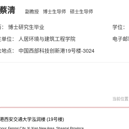
蔡清
副教授
博士生导师
硕士生导师
历： 博士研究生毕业
学位：
在单位： 人居环境与建筑工程学院
电子邮
地点： 中国西部科技创新港19号楼-3024
当前位
西安交通大学泓润楼 (19号楼)
ur, Fengxi City, Xi Xian New Area, Shaanxi Province