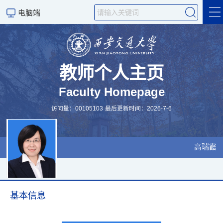
电脑端
首页
招生信息
教师个人主页
Faculty Homepage
科学研究
访问量：
00105103
最后更新时间：
2026
-
7
-
6
荣誉与奖项
科学研究
高瑞霞
基本信息