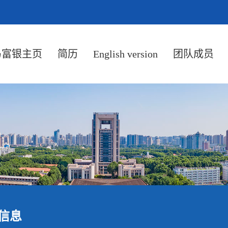
马富银主页
简历
English version
团队成员
信息