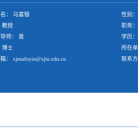
名： 马富银
性别：
 教授
职务：
导师： 是
学历：
 博士
所在单
邮箱：
xjmafuyin@xjtu.edu.cn
联系