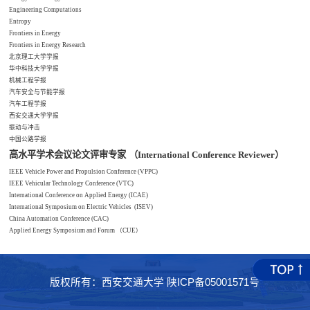
Engineering Computations
Entropy
Frontiers in Energy
Frontiers in Energy Research
北京理工大学学报
华中科技大学学报
机械工程学报
汽车安全与节能学报
汽车工程学报
西安交通大学学报
振动与冲击
中国公路学报
高水平学术会议论文评审专家
（
International Conference Reviewer
）
IEEE Vehicle Power and Propulsion Conference (VPPC)
IEEE Vehicular Technology Conference (VTC)
International Conference on Applied Energy (ICAE)
International Symposium on Electric Vehicles (ISEV)
China Automation Conference (CAC)
Applied Energy Symposium and Forum
（
CUE
）
版权所有：西安交通大学 陕ICP备05001571号