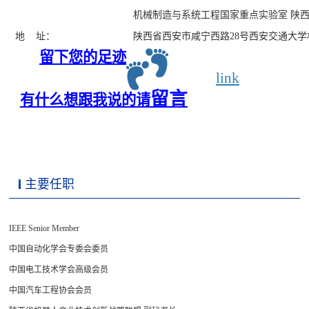
机械制造与系统工程国家重点实验室
陕
28
地
址：
陕西省西安市咸宁西路
号西安交通大学
留下您的足迹
link
留言
有什么想跟我说的请
主要任职
IEEE Senior Member
中国自动化学会专委会委员
中国电工技术学会高级会员
中国汽车工程协会会员