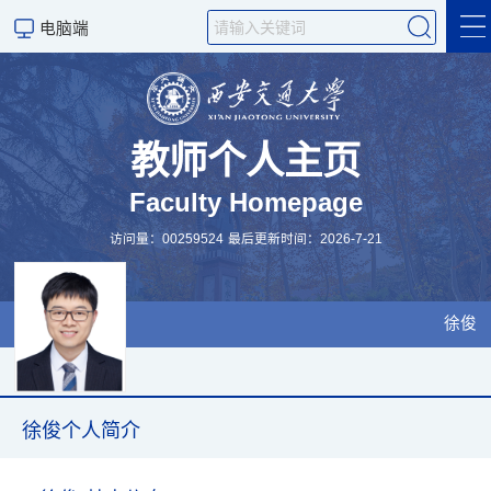
电脑端
徐俊个人简介
机器人研究院
教师个人主页
Faculty Homepage
电动汽车
访问量：
00259524
最后更新时间：
2026
-
7
-
21
团队
课程
徐俊
English Version
徐俊个人简介