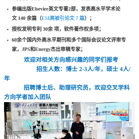
参编出版Elsevier英文专著
2
部，发表高水平学术论
文
140
余篇（
ESI
高被引论文
7
篇
）；
授权发明专利
30
余 项，软件著作权多
项；
60
余个国内外高水平期刊和多个国际会议论文评审专
家，
JPS
和
Energy
杰出审稿专家；
欢迎对相关方向感兴趣的同学们报考
招生人数：博士
2-3
人
/
年，
硕士
4
人
/
年
招聘
博士后、助理研究员，欢迎交叉学科
方向学者加入团队