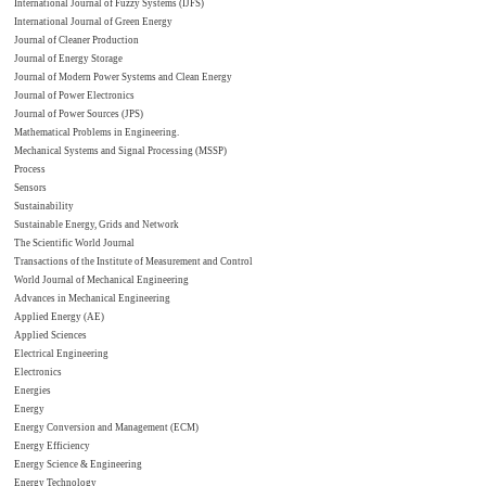
International Journal of Fuzzy Systems (IJFS)
International Journal of Green Energy
Journal of Cleaner Production
Journal of Energy Storage
Journal of Modern Power Systems and Clean Energy
Journal of Power Electronics
Journal of Power Sources (JPS)
Mathematical Problems in Engineering.
Mechanical Systems and Signal Processing (MSSP)
Process
Sensors
Sustainability
Sustainable Energy, Grids and Network
The Scientific World Journal
Transactions of the Institute of Measurement and Control
World Journal of Mechanical Engineering
Advances in Mechanical Engineering
Applied Energy (AE)
Applied Sciences
Electrical Engineering
Electronics
Energies
Energy
Energy Conversion and Management (ECM)
Energy Efficiency
Energy Science & Engineering
Energy Technology