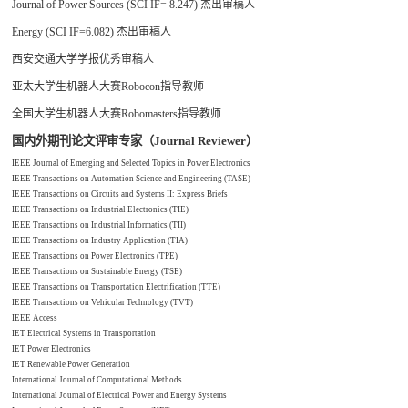
Journal of Power Sources (SCI IF= 8.247)
杰出审稿人
Energy (SCI IF=6.082)
杰出审稿人
西安交通大学学报优秀审稿人
亚太大学生机器人大赛
Robocon
指导教师
全国大学生机器人大赛
Robomasters
指导教师
国内外期刊论文评审专家（
Journal Reviewer
）
IEEE Journal of Emerging and Selected Topics in Power Electronics
IEEE Transactions on Automation Science and Engineering (TASE)
IEEE Transactions on Circuits and Systems II: Express Briefs
IEEE Transactions on Industrial Electronics (TIE)
IEEE Transactions on Industrial Informatics (TII)
IEEE Transactions on Industry Application (TIA)
IEEE Transactions on Power Electronics (TPE)
IEEE Transactions on Sustainable Energy (TSE)
IEEE Transactions on Transportation Electrification (TTE)
IEEE Transactions on Vehicular Technology (TVT)
IEEE Access
IET Electrical Systems in Transportation
IET Power Electronics
IET Renewable Power Generation
International Journal of Computational Methods
International Journal of Electrical Power and Energy Systems