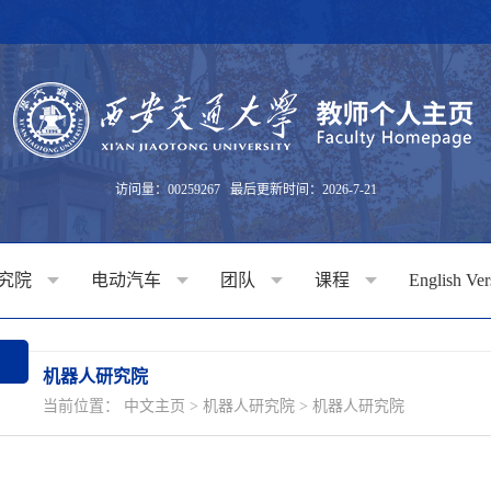
访问量：
00259267
最后更新时间：
2026
-
7
-
21
究院
电动汽车
团队
课程
English Ve
机器人研究院
当前位置：
中文主页
>
机器人研究院
>
机器人研究院