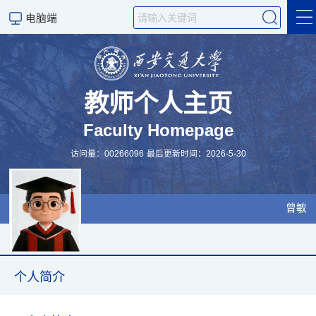
电脑端
个人简介
科学研究
教师个人主页
Faculty Homepage
招生信息
访问量：
00266096
最后更新时间：
2026
-
5
-
30
English
站点收藏
曾敏
科学研究
个人简介