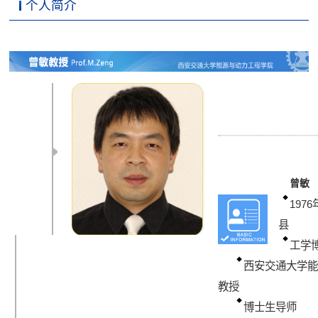
个人简介
曾敏
197
县
工
西安交通大学
教授
博士生导师