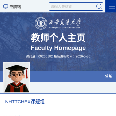
电脑端
个人简介
科学研究
教师个人主页
Faculty Homepage
招生信息
访问量：
00266102
最后更新时间：
2026
-
5
-
30
English
站点收藏
曾敏
科学研究
NHTTCHEX课题组