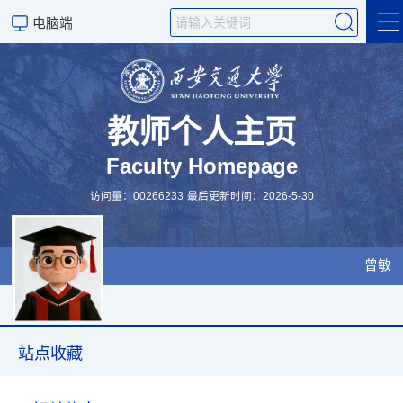
电脑端
个人简介
科学研究
教师个人主页
Faculty Homepage
招生信息
访问量：
00266233
最后更新时间：
2026
-
5
-
30
English
站点收藏
曾敏
科学研究
站点收藏