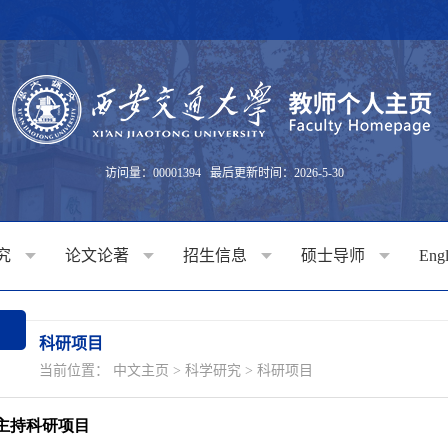
访问量：
00001394
最后更新时间：
2026
-
5
-
30
究
论文论著
招生信息
硕士导师
Engl
科研项目
当前位置：
中文主页
>
科学研究
>
科研项目