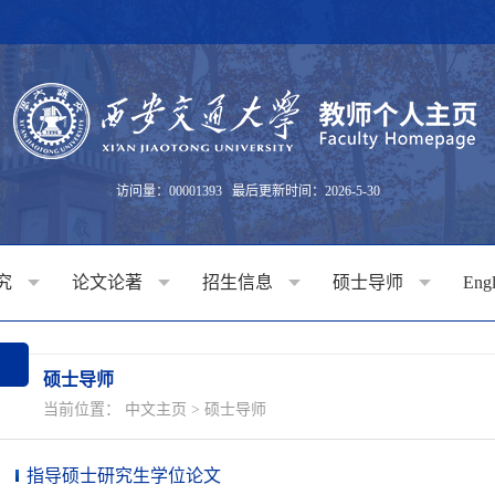
访问量：
00001393
最后更新时间：
2026
-
5
-
30
究
论文论著
招生信息
硕士导师
Engl
硕士导师
当前位置：
中文主页
>
硕士导师
指导硕士研究生学位论文