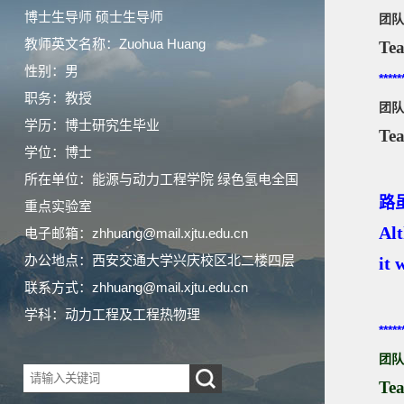
博士生导师 硕士生导师
团队
教师英文名称：Zuohua Huang
Tea
性别：男
*****
职务：教授
团队
学历：博士研究生毕业
Te
学位：博士
所在单位：能源与动力工程学院 绿色氢电全国
路
重点实验室
Alt
电子邮箱：
zhhuang@mail.xjtu.edu.cn
办公地点：西安交通大学兴庆校区北二楼四层
it 
联系方式：
zhhuang@mail.xjtu.edu.cn
学科：动力工程及工程热物理
*****
团队
Te