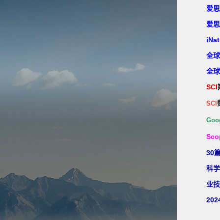
爱思
爱思
iN
全球
全球
SCI
SCI
Goog
Sco
30篇
科学
业技
20