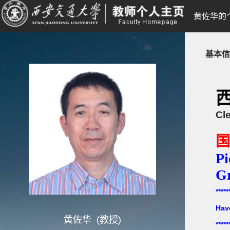
黄佐华的
基本信
Cl
国
Pi
G
*****
Hav
黄佐华 (教授)
*****