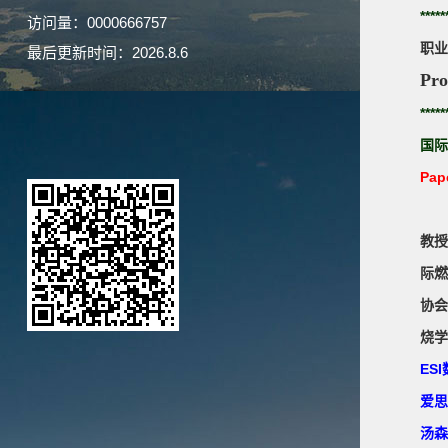
*****
访问量：
0000666757
职业
最后更新时间：
2026
.
8
.
6
Pro
*****
国际
Pap
***
教授
际燃
协会
烧学
ES
爱思
汤森