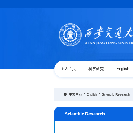
个人主页
科学研究
English
中文主页
/
English
/
Scientific Research
Scientific Research