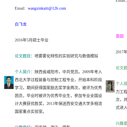
Email
Email:
wangxinkaitt@126.com
白飞龙
袁园
2016年5月硕士毕业
201
论文题目
：喷雾雾化特性的实验研究与数值模拟
论文
个人简介：
陕西省咸阳市，中共党员。2009年考入
西北大学过程装备与控制工程专业，开始本科阶段
个人
学习，期间获得国家励志奖学金两次，被评为优秀
力工
团员，毕业时被评为优秀毕业生，参加专业全国设
次，并
计大赛获优胜奖，2013年保送西安交通大学多相流
式进
国家重点实验室。
兴趣