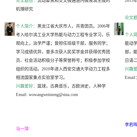
论文题目：
流动聚焦和交叉微通道内微液滴生成的
201
机理研究
论文
个人简介：
黑龙江省大庆市人，共青团员。2006年
考入哈尔滨工业大学热能与动力工程专业学习，乐
个人
观向上，治学严谨；曾担任班级干部，服务同学；
能动
学习成绩优异，曾多次获人民奖学金并获得优秀团
部，能
员、社会活动积极分子等荣誉称号；积极参加学校
日语
组织的活动。2010年进入西安交通大学动力工程多
兴趣
相流国家重点实验室学习。
Email
兴趣爱好：
篮球，古典音乐，古欧洲史，人种学
Email:
wowangweimeng@sina.com
李若
马一萍