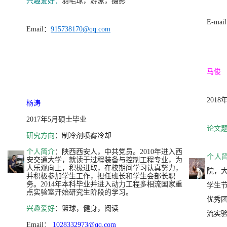
兴趣爱好：
羽毛球，游泳，摄影
E-mai
Email：
915738170@qq.com
马俊
201
杨涛
2017年5月硕士毕业
论文
研究方向
：制冷剂喷雾冷却
个人简介
：陕西西安人，中共党员。2010年进入西
个人
安交通大学，就读于过程装备与控制工程专业，为
人乐观向上，积极进取，在校期间学习认真努力，
院，
并积极参加学生工作，担任班长和学生会部长职
务。2014年本科毕业并进入动力工程多相流国家重
学生
点实验室开始研究生阶段的学习。
优秀
兴趣爱好
：篮球，健身，阅读
流实
Email：
1028332973@qq.com