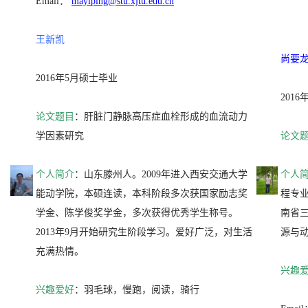
Email：
mayiping@stu.xjtu.edu.cn
王新凯
尚要
2016年5月硕士毕业
201
论文题目
：肝脏门静脉高压症血栓形成的血流动力
学因素研究
论文
个人简介
：山东滕州人。2009年进入西安交通大学
个人
能动学院，本硕连读，本科阶段多次获国家励志奖
程专
学金、陈学俊奖学金，多次获得优秀学生称号。
南省三
2013年9月开始研究生阶段学习。爱好广泛，对生活
源与
充满热情。
兴趣
兴趣爱好
：羽毛球，慢跑，阅读，骑行