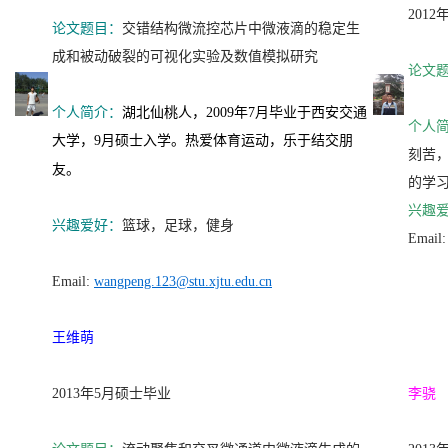
201
论文题目：
交错结构微流控芯片中微液滴的稳定生
成和被动破裂的可视化实验及数值模拟研究
论文
个人简介：
湖北仙桃人，2009年7月毕业于西安交通
个人
大学，9月硕士入学。热爱体育运动，乐于结交朋
刻苦，
友。
的学
兴趣
兴趣爱好：
篮球，足球，健身
Email
Email:
wangpeng.123@stu.xjtu.edu.cn
王维萌
2013年5月硕士毕业
李骁