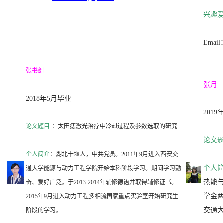
兴趣
Email
张书剑
张月
2018年5月毕业
201
论文题目
：太田痣激光治疗中冷却过程及参数选取的研究
论文
个人简介
：湖北十堰人，中共党员。2011年9月进入西安交
个人
通大学能源与动力工程学院开始本科阶段学习。期间学习勤
热能
奋、爱好广泛。于2013-2014年辅修德语并取得辅修证书。
学金两
2015年9月进入动力工程多相流国家重点实验室开始研究生
交通
阶段的学习。