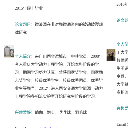
201
2015年硕士毕业
论文
论文题目：
微液滴在非对称微通道内的被动破裂规
律研究
个人
工大学
个人简介：
来自山西省运城市，中共党员。2008年
校优秀
考入重庆大学动力工程学院，开始本科阶段的学
生英
习，期间学习努力认真，曾获国家奖学金，国家励
令营
志奖学金，校级优秀学生，校级优秀团员，优秀毕
大学辅
业生等称号。2012年进入西安交通大学能源与动力
多相
工程学院多相流实验室开始研究生阶段的学习。
兴趣
兴趣爱好：
瑜伽，跑步，乒乓球，羽毛球
Email